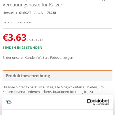
Verdauungspaste für Katzen
Hersteller:
Art.-Nr.:
73288
GIMCAT
Rezension verfassen
€
3.63
(72.60 € / kg)
SENDEN IN 72 STUNDEN
Bilder unserer Kunden
Weitere Fotos anzeigen
Produktbeschreibung
Die Idee hinter
Expert Line
ist es, alle Möglichkeiten zu bieten, um
Katzen in verschiedenen Lebenssituationen bestmöglich zu
unterstützen. Sowohl in den verschiedenen Lebensphasen und -
umständen einer Katze, als auch zur idealen Pflege des Organsystems,
um dessen einwandfreies Funktionieren zu gewährleisten.
Hauptmerkmale: