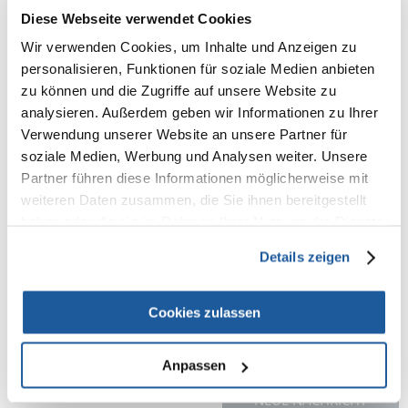
-ohne Zusatz von Zucker, künstlichen Aromen oder Farbstoffen
Diese Webseite verwendet Cookies
-ohne Konservierungsstoffe
Wir verwenden Cookies, um Inhalte und Anzeigen zu
GIMCAT Expert Line Gastro Intestinal Paste ist ein
personalisieren, Funktionen für soziale Medien anbieten
Ergänzungsfuttermittel für Katzen zur Unterstützung des
Verdauungssystems.
zu können und die Zugriffe auf unsere Website zu
analysieren. Außerdem geben wir Informationen zu Ihrer
Zusammensetzung
:
Derivate pflanzlichen Ursprungs (Psyllium, 5%; gemahlene Ulmenrinde,
Verwendung unserer Website an unsere Partner für
2%), Öle und Fette, Grasmehl (5%), Hefe (enthält 1% Beta-Glucan),
soziale Medien, Werbung und Analysen weiter. Unsere
Laktosederivat mit TGOS * (3%). * Trans-Galakto-Oligosaccharid mit
Partner führen diese Informationen möglicherweise mit
Laktosederivat.
weiteren Daten zusammen, die Sie ihnen bereitgestellt
Analyse
:
haben oder die sie im Rahmen Ihrer Nutzung der Dienste
Eiweiß 5,0 % Fett 37,5 % Asche 5,5 % Ballaststoffe 2,0 % Feuchtigkeit 12,0
%
gesammelt haben.
Details zeigen
Art der Verabreichung:
6 cm pro Tag, direkt aus der Tube oder als Nahrungsmittelzusatz (1 cm
Paste = ca. 0,5 g). Bei Zimmertemperatur servieren.
Cookies zulassen
Anpassen
NEUE NACHRICHT