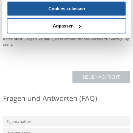
Cookies zulassen
Fütterungsempfehlungen:
Eine erwachsene Katze mit einem Durchschnittsgewicht von 4 kg sollte
Anpassen
etwa 3 Dosen pro Tag fressen, aufgeteilt auf mindestens zwei
Mahlzeiten. Füttern Sie bei Zimmertemperatur. Überfüttern Sie Ihre
Katze nicht. Sorgen Sie dafür, dass immer frisches Wasser zur Verfügung
steht.
NEUE NACHRICHT
Fragen und Antworten (FAQ)
Eigenschaften