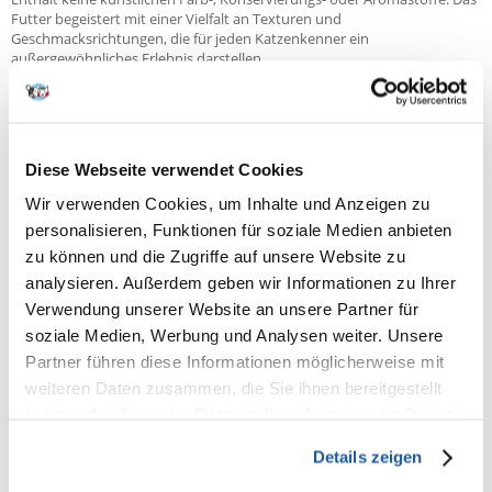
Futter begeistert mit einer Vielfalt an Texturen und
Geschmacksrichtungen, die für jeden Katzenkenner ein
außergewöhnliches Erlebnis darstellen.
Zusammensetzung:
Fleisch und tierische Erzeugnisse (u.a. Rind 6%, Huhn 8%), pflanzliche
Diese Webseite verwendet Cookies
Eiweißextrakte, Getreide, Gemüse (2,8% Tomatenkonzentrat, entspricht
Wir verwenden Cookies, um Inhalte und Anzeigen zu
4% Tomaten in Sauce), Fisch und Fischprodukte, Mineralstoffe, Zucker.
personalisieren, Funktionen für soziale Medien anbieten
zu können und die Zugriffe auf unsere Website zu
Analytische Bestandteile:
analysieren. Außerdem geben wir Informationen zu Ihrer
Feuchte: 81,0%, Eiweiß: 10,0%, Rohöle und -fette: 2,8%, Rohasche: 2,6%,
Verwendung unserer Website an unsere Partner für
Rohfaser: 0,1%.
soziale Medien, Werbung und Analysen weiter. Unsere
Partner führen diese Informationen möglicherweise mit
Nahrungsergänzungsmittel:
weiteren Daten zusammen, die Sie ihnen bereitgestellt
haben oder die sie im Rahmen Ihrer Nutzung der Dienste
IU/kg: Vit. A: 625; Vit. D3: 95; mg/kg: Eisensulfat-Monohydrat: 21,9;
gesammelt haben.
Kalziumjodat wasserfrei: 0,28; Kupfersulfat-Pentahydrat: 2,5;
Details zeigen
Mangansulfat wasserfrei: 4,3; Zinksulfat wasserfrei: 36;