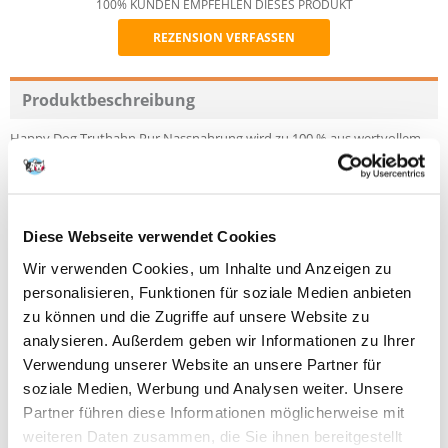
100% KUNDEN EMPFEHLEN DIESES PRODUKT
REZENSION VERFASSEN
Recommend
Produktbeschreibung
Happy Dog Truthahn Pur Nassnahrung wird zu 100 % aus wertvollem
Truthahnfleisch und -innereien in Deutschland hergestellt. Es enthält
keinerlei Getreide, Soja oder Zuckerzusatz. Es ist reich an Vitamin E für
das Immunsystem und wird aus nur einer Sorte Fleisch hergestellt.
Deshalb eignet es sich besonders zur Fütterung bei
Futtermittelunverträglichkeiten. Truthahn Pur kann als Alleinnahrung
Diese Webseite verwendet Cookies
gefüttert werden oder in Kombination zum Mischen mit Happy Dog
Flockenmixer.
Wir verwenden Cookies, um Inhalte und Anzeigen zu
personalisieren, Funktionen für soziale Medien anbieten
Zusammensetzung
zu können und die Zugriffe auf unsere Website zu
Fleisch und tierische Nebenerzeugnisse (Muskelfleisch vom Truthahn,
Truthahnherzen, -leber, -magen, -brusthaut und -hälse)*, Mineralstoffe.
analysieren. Außerdem geben wir Informationen zu Ihrer
*Herstellungsbedingt können Spuren anderer Proteine enthalten sein.
Verwendung unserer Website an unsere Partner für
soziale Medien, Werbung und Analysen weiter. Unsere
Analytische Bestandteile
Rohprotein 12.0%, Rohfett 7.0%, Rohasche 2.5%, Rohfaser 1.0%,
Partner führen diese Informationen möglicherweise mit
Feuchtigkeit 77.5%
weiteren Daten zusammen, die Sie ihnen bereitgestellt