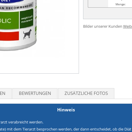
Menge:
Bilder unserer Kunden
Weit
TEN
BEWERTUNGEN
ZUSÄTZLICHE FOTOS
Hinweis
erarzt verabreicht werden.
onate) mit dem Tierarzt besprochen werden, der dann entscheidet, ob die Diät 