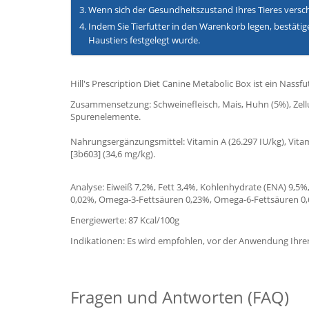
Wenn sich der Gesundheitszustand Ihres Tieres verschl
Indem Sie Tierfutter in den Warenkorb legen, bestätig
Haustiers festgelegt wurde.
Hill's Prescription Diet Canine Metabolic Box ist ein Nassf
Zusammensetzung: Schweinefleisch, Mais, Huhn (5%), Zellu
Spurenelemente.
Nahrungsergänzungsmittel: Vitamin A (26.297 IU/kg), Vitami
[3b603] (34,6 mg/kg).
Analyse: Eiweiß 7,2%, Fett 3,4%, Kohlenhydrate (ENA) 9,5
0,02%, Omega-3-Fettsäuren 0,23%, Omega-6-Fettsäuren 0
Energiewerte: 87 Kcal/100g
Indikationen: Es wird empfohlen, vor der Anwendung Ihren 
Fragen und Antworten (FAQ)