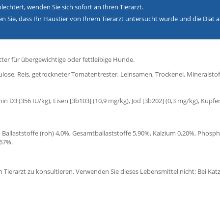
echtert, wenden Sie sich sofort an Ihren Tierarzt.
en Sie, dass Ihr Haustier von Ihrem Tierarzt untersucht wurde und die Diät
utter für übergewichtige oder fettleibige Hunde.
lose, Reis, getrockneter Tomatentrester, Leinsamen, Trockenei, Mineralsto
n D3 (356 IU/kg), Eisen [3b103] (10,9 mg/kg), Jod [3b202] (0,3 mg/kg), Kupfe
%, Ballaststoffe (roh) 4,0%, Gesamtballaststoffe 5,90%, Kalzium 0,20%, Pho
,67%.
Tierarzt zu konsultieren. Verwenden Sie dieses Lebensmittel nicht: Bei Ka