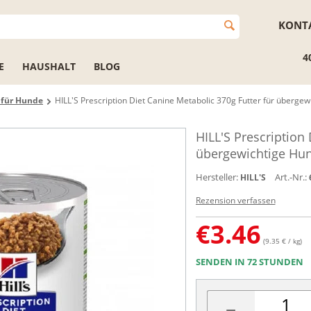
KONT
4
E
HAUSHALT
BLOG
r für Hunde
HILL'S Prescription Diet Canine Metabolic 370g Futter für überge
HILL'S Prescription
übergewichtige Hu
Hersteller:
Art.-Nr.:
HILL'S
Rezension verfassen
€
3.46
(9.35 € / kg)
SENDEN IN 72 STUNDEN
−