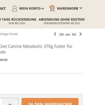
0
AKT
MEIN KONTO
WARENKORB
0 TAGE RÜCKSENDUNG
ABSENDUNG OHNE KOSTEN!
NUR BEI UNS!
VERSANDKOSTENFREI AB 39 €
wichtige Hunde
218
von
541
 Diet Canine Metabolic 370g Futter für
nde
69125
+
IN DEN WARENKORB