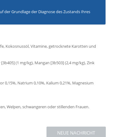
 auf der Grundlage der Diagnose des Zustands Ihres
ffe, Kokosnussöl, Vitamine, getrocknete Karotten und
r [3b405] (1 mg/kg), Mangan [3b503] (2,4 mg/kg), Zink
sphor 0,15%, Natrium 0,10%, Kalium 0,21%, Magnesium
tzen, Welpen, schwangeren oder stillenden Frauen.
NEUE NACHRICHT