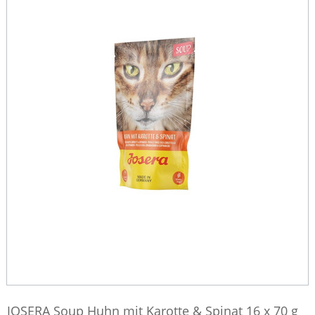
JOSERA Soup Huhn mit Karotte & Spinat 16 x 70 g