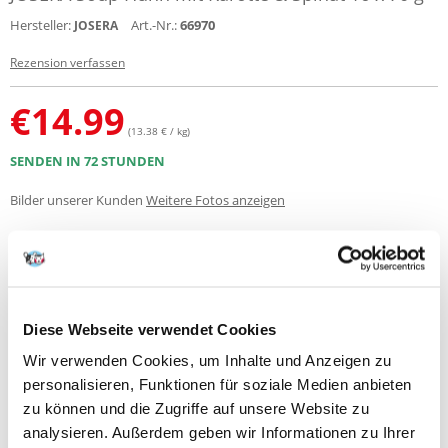
Hersteller:
Art.-Nr.:
66970
JOSERA
Rezension verfassen
€
14.99
(13.38 € / kg)
SENDEN IN 72 STUNDEN
Bilder unserer Kunden
Weitere Fotos anzeigen
Produktbeschreibung
Für ausgewachsene gesunde und sensible Katzen geeignet
Diese Webseite verwendet Cookies
Ideal als getreidefreie Ergänzung zum Trockenfutter geeignet
Versorgt auch trinkfaule Katzen genussvoll mit Flüssigkeit
Wir verwenden Cookies, um Inhalte und Anzeigen zu
Im vorportionierten Frischebeutel für ein volles Geschmackserlebnis
personalisieren, Funktionen für soziale Medien anbieten
zu können und die Zugriffe auf unsere Website zu
analysieren. Außerdem geben wir Informationen zu Ihrer