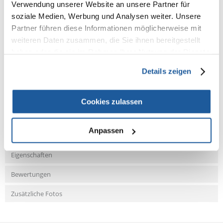
Zusammensetzung
Verwendung unserer Website an unsere Partner für
soziale Medien, Werbung und Analysen weiter. Unsere
Hühnerbrühe; Huhn (bestehend aus Fleisch und Lebern) 20,0 %; Karotte
Partner führen diese Informationen möglicherweise mit
2,5 %; Spinat 0,50 %.
weiteren Daten zusammen, die Sie ihnen bereitgestellt
haben oder die sie im Rahmen Ihrer Nutzung der Dienste
gesammelt haben.
Details zeigen
NEUE NACHRICHT
Cookies zulassen
Fragen und Antworten (FAQ)
Anpassen
Eigenschaften
Bewertungen
Zusätzliche Fotos