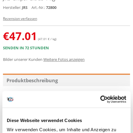
Hersteller:
Art.-Nr.:
72800
JRS
Rezension verfassen
€
47.01
(47.01 € / kg)
SENDEN IN 72 STUNDEN
Bilder unserer Kunden
Weitere Fotos anzeigen
Produktbeschreibung
Chipsi Citrus ist eine Einstreu für Kleintiere, die den frischen,
natürlichen Duft von Zitrone enthält.
Chipsi ist ein extrem saugfähiges Sägemehl, staubfrei und mit speziellen
Techniken getrocknet. Es enthält natürliche Pflanzenfasern. Es ist ein
weiches und sanftes Substrat.
Diese Webseite verwendet Cookies
Vorteile:
Wir verwenden Cookies, um Inhalte und Anzeigen zu