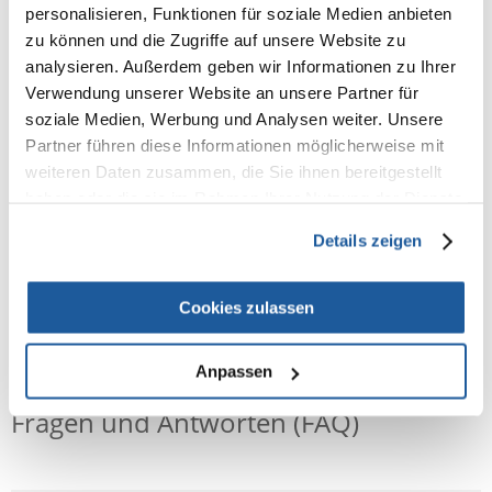
-hygienisch
personalisieren, Funktionen für soziale Medien anbieten
-natürlich
zu können und die Zugriffe auf unsere Website zu
-100% pflanzlichen Ursprungs
analysieren. Außerdem geben wir Informationen zu Ihrer
-sehr saugfähig
-staubfrei
Verwendung unserer Website an unsere Partner für
-angenehmes Zitrusaroma
soziale Medien, Werbung und Analysen weiter. Unsere
-enthält keine Chemikalien
Partner führen diese Informationen möglicherweise mit
Anwendung:
weiteren Daten zusammen, die Sie ihnen bereitgestellt
Chipsi Citrus Einstreu sollte auf den Boden des Tierkäfigs gelegt werden,
haben oder die sie im Rahmen Ihrer Nutzung der Dienste
so dass sich eine etwa 2-3 cm dicke Schicht bildet. Wechseln Sie die Streu
regelmäßig aus, mindestens einmal pro Woche.
gesammelt haben.
Details zeigen
Cookies zulassen
NEUE NACHRICHT
Anpassen
Fragen und Antworten (FAQ)