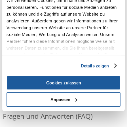
Wir verwenden Cookies, um Inhalte und Anzeigen zu
100% KUNDEN EMPFEHLEN DIESES PRODUKT
personalisieren, Funktionen für soziale Medien anbieten
REZENSION VERFASSEN
zu können und die Zugriffe auf unsere Website zu
Recommend
analysieren. Außerdem geben wir Informationen zu Ihrer
Verwendung unserer Website an unsere Partner für
Produktbeschreibung
soziale Medien, Werbung und Analysen weiter. Unsere
Partner führen diese Informationen möglicherweise mit
hygienisch
weiteren Daten zusammen, die Sie ihnen bereitgestellt
saugstark
haben oder die sie im Rahmen Ihrer Nutzung der Dienste
aus unbehandelten Frischhölzern
gesammelt haben.
Details zeigen
Cookies zulassen
NEUE NACHRICHT
Anpassen
Fragen und Antworten (FAQ)