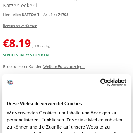
Katzenleckerli
Hersteller:
Art.-Nr.:
71798
KATTOVIT
Rezension verfassen
€
8.19
(91.00 € / kg)
SENDEN IN 72 STUNDEN
Bilder unserer Kunden
Weitere Fotos anzeigen
Produktbeschreibung
KATTOVIT RENAL Paste mit Huhn ist eine spezielle Creme für
Diese Webseite verwendet Cookies
Katzen zur Unterstützung der Nierenfunktion.
Wir verwenden Cookies, um Inhalte und Anzeigen zu
Zusammensetzung
: Fleisch und tierische Nebenerzeugnisse
personalisieren, Funktionen für soziale Medien anbieten
(mindestens 6% Huhn), Getreide, Milch und Milchprodukte, Öle und
Fette, Mineralstoffe
zu können und die Zugriffe auf unsere Website zu