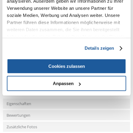
analysieren. Außerdem geben wir Informationen zu Ihrer
Analytische Bestandteile:
Rohprotein 4,0%, Fettgehalt 6,0%,
Rohasche 1,0%, Rohfaser 1,0%, Feuchtigkeit 85,0%, Phosphor 0,1%
Verwendung unserer Website an unsere Partner für
soziale Medien, Werbung und Analysen weiter. Unsere
Fütterungsempfehlung:
Eine Verpackungseinheit entspricht dem Tagesbedarf Ihrer Katze.
Partner führen diese Informationen möglicherweise mit
Füttern Sie Ihrer Katze immer frisches Trinkwasser.
weiteren Daten zusammen, die Sie ihnen bereitgestellt
haben oder die sie im Rahmen Ihrer Nutzung der Dienste
gesammelt haben.
Details zeigen
NEUE NACHRICHT
Cookies zulassen
Fragen und Antworten (FAQ)
Anpassen
Eigenschaften
Bewertungen
Zusätzliche Fotos