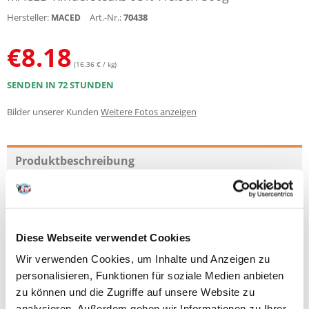
Hersteller:
Art.-Nr.:
70438
MACED
€
8.18
(16.36 € / kg)
SENDEN IN 72 STUNDEN
Bilder unserer Kunden
Weitere Fotos anzeigen
Produktbeschreibung
BEEF STEAKS
BEEF STEPS sind ein hervorragendes Trainingsmittel, um das gute
Verhalten Ihres Hundes zu verstärken. Die Produkte sind nicht nur ein
Diese Webseite verwendet Cookies
Leckerbissen, sondern auch eine Möglichkeit, Ihr Haustier zu
Wir verwenden Cookies, um Inhalte und Anzeigen zu
verwöhnen und ihm jeden Tag Liebe und Fürsorge zu zeigen.
personalisieren, Funktionen für soziale Medien anbieten
Zusammensetzung
:
zu können und die Zugriffe auf unsere Website zu
- Rindfleisch 95%
analysieren. Außerdem geben wir Informationen zu Ihrer