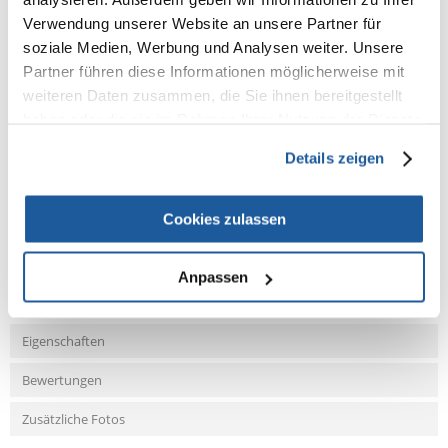
- ohne Zusatz von Getreide oder Zucker
Verwendung unserer Website an unsere Partner für
soziale Medien, Werbung und Analysen weiter. Unsere
- ohne Zusatz von Aromen oder Farbstoffen
Partner führen diese Informationen möglicherweise mit
- Monoprotein - nur eine Quelle für tierisches Eiweiß.
weiteren Daten zusammen, die Sie ihnen bereitgestellt
haben oder die sie im Rahmen Ihrer Nutzung der Dienste
gesammelt haben.
Details zeigen
NEUE NACHRICHT
Cookies zulassen
Fragen und Antworten (FAQ)
Anpassen
Eigenschaften
Bewertungen
Zusätzliche Fotos