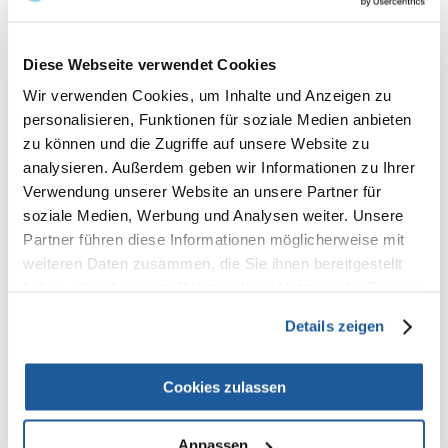
ohne Leber und Innereien
ohne tierische Nebenerzeugnisse
Ergänzungsfuttermittel für ausgewachsene Katzen
Dose
Diese Webseite verwendet Cookies
Wir verwenden Cookies, um Inhalte und Anzeigen zu
Nährwertangaben
Rohprotein16 %
personalisieren, Funktionen für soziale Medien anbieten
Fettgehalt 1 %
zu können und die Zugriffe auf unsere Website zu
Rohfaser 0,5 %
analysieren. Außerdem geben wir Informationen zu Ihrer
Rohasche 1,5 %
Feuchtigkeitsgehalt 80 %
Verwendung unserer Website an unsere Partner für
Kalorien / 100 g:79 kcal
soziale Medien, Werbung und Analysen weiter. Unsere
Diätempfehlungen
Partner führen diese Informationen möglicherweise mit
Katzengewicht: 4 kg - 1,5-2 Dosen pro Tag.
weiteren Daten zusammen, die Sie ihnen bereitgestellt
Zusammensetzung
haben oder die sie im Rahmen Ihrer Nutzung der Dienste
63% Echter Bonito, Reis (gekocht)
gesammelt haben.
Details zeigen
Zusatzstoffe
Keine
Cookies zulassen
Der Tagesbedarf variiert je nach Alter, Aktivität und Rasse. Bitte sorgen
Sie immer für ausreichend frisches Trinkwasser.
Anpassen