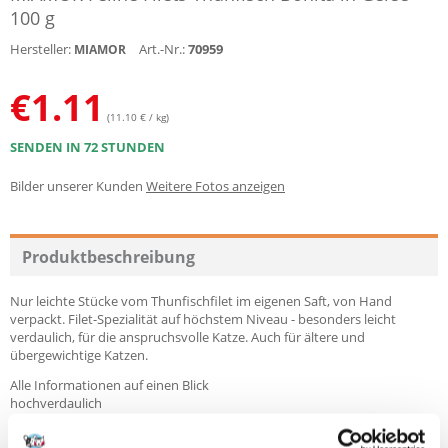
100 g
Hersteller:
Art.-Nr.:
70959
MIAMOR
€
1.11
(11.10 € / kg)
SENDEN IN 72 STUNDEN
Bilder unserer Kunden
Weitere Fotos anzeigen
Produktbeschreibung
Nur leichte Stücke vom Thunfischfilet im eigenen Saft, von Hand
verpackt. Filet-Spezialität auf höchstem Niveau - besonders leicht
verdaulich, für die anspruchsvolle Katze. Auch für ältere und
übergewichtige Katzen.
Alle Informationen auf einen Blick
hochverdaulich
fettarm
auch für ältere und/oder übergewichtige Katzen