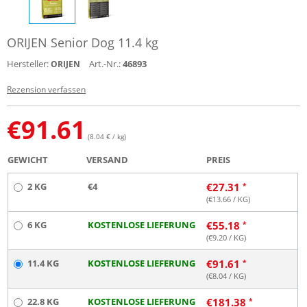
ORIJEN Senior Dog 11.4 kg
Hersteller:
Art.-Nr.:
46893
ORIJEN
Rezension verfassen
€
91.61
(8.04 € / kg)
GEWICHT
VERSAND
PREIS
2 KG
€4
€
27.31
(€
13.66
/ KG)
6 KG
KOSTENLOSE LIEFERUNG
€
55.18
(€
9.20
/ KG)
11.4 KG
KOSTENLOSE LIEFERUNG
€
91.61
(€
8.04
/ KG)
22.8 KG
KOSTENLOSE LIEFERUNG
€
181.38