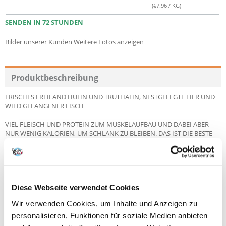
(€
7.96
/ KG)
SENDEN IN 72 STUNDEN
Bilder unserer Kunden
Weitere Fotos anzeigen
Produktbeschreibung
FRISCHES FREILAND HUHN UND TRUTHAHN, NESTGELEGTE EIER UND
WILD GEFANGENER FISCH
VIEL FLEISCH UND PROTEIN ZUM MUSKELAUFBAU UND DABEI ABER
NUR WENIG KALORIEN, UM SCHLANK ZU BLEIBEN. DAS IST DIE BESTE
ERNÄHRUNG FÜR ÄLTERE HUNDE.
ORIJEN besteht aus 42% nahrhaftem Protein und nur 17%
Kohlenhydraten und ernährt ältere Hunde aller Rassen so, wie es ihren
natürlichen Bedürfnissen entspricht.
Diese Webseite verwendet Cookies
Für ORIJEN wird 2/3 des Fleisches FRISCH (gekühlt, ohne
Wir verwenden Cookies, um Inhalte und Anzeigen zu
Konservierungsstoffe) oder ROH (blitz-gefroren, ohne
Konservierungsstoffe) verarbeitet, darunter auch die Top-10 Fleisch-
personalisieren, Funktionen für soziale Medien anbieten
Zutaten. Das erreicht kein anderes Hundefutter.