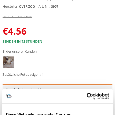
Hersteller:
Art.-Nr.:
3907
OVER ZOO
Rezension verfassen
€
4.56
SENDEN IN 72 STUNDEN
Bilder unserer Kunden
Zusätzliche Fotos zeigen : 1
Produktbeschreibung
Spezialshampoo für Hunde.
Enthält einen patentierten Reinigungswirkstoff auf Zinkbasis mit
starken Anti-Schuppen-Eigenschaften. Darüber hinaus hat es dank
Diese Webseite verwendet Cookies