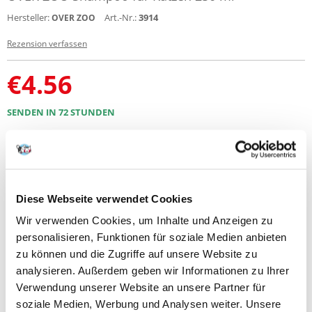
Hersteller:
Art.-Nr.:
3914
OVER ZOO
Rezension verfassen
€
4.56
SENDEN IN 72 STUNDEN
Bilder unserer Kunden
Weitere Fotos anzeigen
Produktbeschreibung
Diese Webseite verwendet Cookies
Sanftes Shampoo für Katzen mit Kaschmirproteinen. Pflegt das Fell
Wir verwenden Cookies, um Inhalte und Anzeigen zu
perfekt und verhindert die Elektrifizierung. Provitamin B5 spendet
personalisieren, Funktionen für soziale Medien anbieten
Feuchtigkeit und pflegt das Fell der Katze. Das Shampoo ist auch ideal
für langhaarige Katzen. Die Formel verwendet einen natürlichen Duft -
zu können und die Zugriffe auf unsere Website zu
Ziegenfellextrakt, der von Katzen gut angenommen wird. Ein Zusatzstoff
analysieren. Außerdem geben wir Informationen zu Ihrer
ist Avocadoöl. Das Shampoo enthält keine Farbstoffe oder Salze. Es
Verwendung unserer Website an unsere Partner für
kann auch für empfindliche Tiere verwendet werden.
soziale Medien, Werbung und Analysen weiter. Unsere