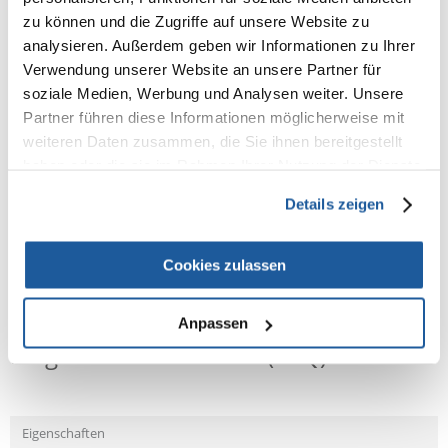
dem Conditioner anwenden.
zu können und die Zugriffe auf unsere Website zu
Anwendung: Eine gleichmäßige Schicht der Pflegespülung auf das nasse
analysieren. Außerdem geben wir Informationen zu Ihrer
Fell auftragen und leicht einmassieren. Etwa eine Minute einwirken
Verwendung unserer Website an unsere Partner für
lassen und dann gründlich mit Wasser ausspülen.
soziale Medien, Werbung und Analysen weiter. Unsere
Inhaltsstoffe: Aqua, Cetyl Alcohol und Stearalkonium Chloride und PEG-
Partner führen diese Informationen möglicherweise mit
20 Stearate, Hydrolyzed Keratin, Persea Gratissima (Avocado) Fruit Oil,
weiteren Daten zusammen, die Sie ihnen bereitgestellt
Parfum, Citric Acid, Methylchloroisothiazolinone, Methylisothiazolinone.
haben oder die sie im Rahmen Ihrer Nutzung der Dienste
Verfügbare Verpackung: 250 ml Pumpflasche
gesammelt haben.
Details zeigen
Cookies zulassen
NEUE NACHRICHT
Anpassen
Fragen und Antworten (FAQ)
Eigenschaften