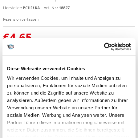
Hersteller:
Art.-Nr.:
18827
PCHEŁKA
Rezension verfassen
€
4.65
(2.33 € / 100 ml)
SENDEN IN 72 STUNDEN
Bilder unserer Kunden
Weitere Fotos anzeigen
Diese Webseite verwendet Cookies
Wir verwenden Cookies, um Inhalte und Anzeigen zu
Produktbeschreibung
personalisieren, Funktionen für soziale Medien anbieten
zu können und die Zugriffe auf unsere Website zu
analysieren. Außerdem geben wir Informationen zu Ihrer
Verwendung unserer Website an unsere Partner für
soziale Medien, Werbung und Analysen weiter. Unsere
NEUE NACHRICHT
Partner führen diese Informationen möglicherweise mit
weiteren Daten zusammen, die Sie ihnen bereitgestellt
haben oder die sie im Rahmen Ihrer Nutzung der Dienste