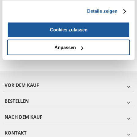
Fragen und Antworten (FAQ)
gesammelt haben.
Details zeigen
Eigenschaften
Cookies zulassen
Bewertungen
Anpassen
Zusätzliche Fotos
VOR DEM KAUF
BESTELLEN
NACH DEM KAUF
KONTAKT