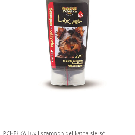
PCHEŁKA Lux l szampon delikatna sierść