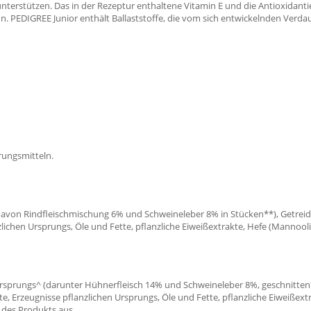
rstützen. Das in der Rezeptur enthaltene Vitamin E und die Antioxidantie
n. PEDIGREE Junior enthält Ballaststoffe, die vom sich entwickelnden Ve
rungsmitteln.
(davon Rindfleischmischung 6% und Schweineleber 8% in Stücken**), Getreid
zlichen Ursprungs, Öle und Fette, pflanzliche Eiweißextrakte, Hefe (Mannoo
Ursprungs^ (darunter Hühnerfleisch 14% und Schweineleber 8%, geschnitten*
e, Erzeugnisse pflanzlichen Ursprungs, Öle und Fette, pflanzliche Eiweißex
 des Produkts aus.