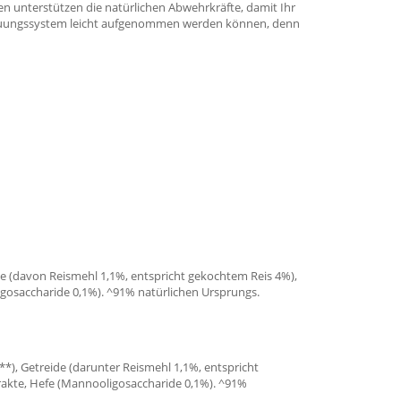
n unterstützen die natürlichen Abwehrkräfte, damit Ihr
rdauungssystem leicht aufgenommen werden können, denn
e (davon Reismehl 1,1%, entspricht gekochtem Reis 4%),
ligosaccharide 0,1%). ^91% natürlichen Ursprungs.
*), Getreide (darunter Reismehl 1,1%, entspricht
trakte, Hefe (Mannooligosaccharide 0,1%). ^91%