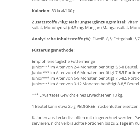
Kalorien:
89 kcal/100 g
Zusatzstoffe /1kg: Nahrungsergänzungsmittel:
Vitamin
sulfat, Monohydrat): 4,5 mg, Mangan (Mangansulfat, Monoh
Analytische Inhaltsstoffe (%):
Eiweiß: 8,5; Fettgehalt: 5,
Fütterungsmethode:
Empfohlene tägliche Futtermenge
Junior*** im Alter von 2-4 Monaten benötigt 5,5-8 Beutel.
Junior*** im Alter von 4-6 Monaten benötigt 7-8,5 Portion
Junior*** im Alter von 6-9 Monaten benötigt 7,5-8,5 Porti
Junior*** im Alter von 9-12 Monaten benötigt 8-8,5 Beutel.
*** Erwartetes Gewicht eines Erwachsenen 10 kg.
1 Beutel kann etwa 25 g PEDIGREE Trockenfutter ersetzen.
Kalorien aus Leckerlis sollten mit eingerechnet werden. P
servieren, nicht verbrauchte Portionen bis zu 2 Tage im 