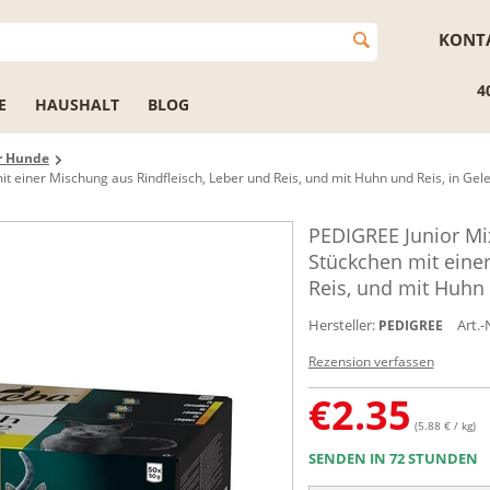
KONT
4
E
HAUSHALT
BLOG
ür Hunde
t einer Mischung aus Rindfleisch, Leber und Reis, und mit Huhn und Reis, in Gel
PEDIGREE Junior Mix
Stückchen mit einer
Reis, und mit Huhn 
Hersteller:
Art.-
PEDIGREE
Rezension verfassen
€
2.35
(5.88 € / kg)
SENDEN IN 72 STUNDEN