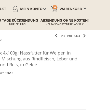
0
AKT
MEIN KONTO
WARENKORB
0 TAGE RÜCKSENDUNG
ABSENDUNG OHNE KOSTEN!
NUR BEI UNS!
VERSANDKOSTENFREI AB 39 €
818
von
1334
ee
 4x100g: Nassfutter für Welpen in
 Mischung aus Rindfleisch, Leber und
und Reis, in Gelee
Nr.:
32613