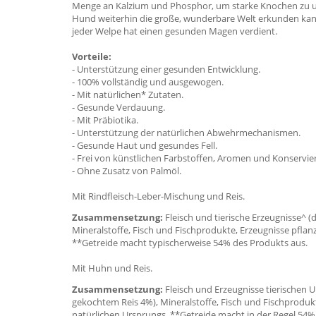
Menge an Kalzium und Phosphor, um starke Knochen zu unte
Hund weiterhin die große, wunderbare Welt erkunden kan
jeder Welpe hat einen gesunden Magen verdient.
Vorteile:
- Unterstützung einer gesunden Entwicklung.
- 100% vollständig und ausgewogen.
- Mit natürlichen* Zutaten.
- Gesunde Verdauung.
- Mit Präbiotika.
- Unterstützung der natürlichen Abwehrmechanismen.
- Gesunde Haut und gesundes Fell.
- Frei von künstlichen Farbstoffen, Aromen und Konservie
- Ohne Zusatz von Palmöl.
Mit Rindfleisch-Leber-Mischung und Reis.
Zusammensetzung:
Fleisch und tierische Erzeugnisse^ 
Mineralstoffe, Fisch und Fischprodukte, Erzeugnisse pflan
**Getreide macht typischerweise 54% des Produkts aus.
Mit Huhn und Reis.
Zusammensetzung:
Fleisch und Erzeugnisse tierischen 
gekochtem Reis 4%), Mineralstoffe, Fisch und Fischprodukt
natürlichen Ursprungs. **Getreide macht in der Regel 54%