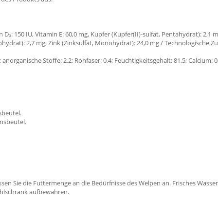
 D₃: 150 IU, Vitamin E: 60,0 mg, Kupfer (Kupfer(II)-sulfat, Pentahydrat): 2,1 mg
ydrat): 2,7 mg, Zink (Zinksulfat, Monohydrat): 24,0 mg / Technologische Z
7; anorganische Stoffe: 2,2; Rohfaser: 0,4; Feuchtigkeitsgehalt: 81,5; Calcium: 
sbeutel.
onsbeutel.
assen Sie die Futtermenge an die Bedürfnisse des Welpen an. Frisches Wasse
Kühlschrank aufbewahren.