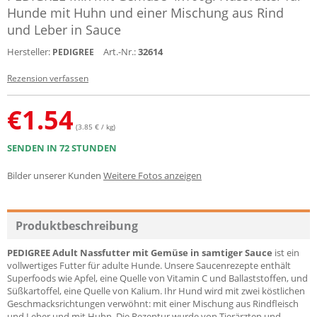
Hunde mit Huhn und einer Mischung aus Rind
und Leber in Sauce
Hersteller:
Art.-Nr.:
32614
PEDIGREE
Rezension verfassen
€
1.54
(3.85 € / kg)
SENDEN IN 72 STUNDEN
Bilder unserer Kunden
Weitere Fotos anzeigen
Produktbeschreibung
PEDIGREE Adult Nassfutter mit Gemüse in samtiger Sauce
ist ein
vollwertiges Futter für adulte Hunde. Unsere Saucenrezepte enthält
Superfoods wie Apfel, eine Quelle von Vitamin C und Ballaststoffen, und
Süßkartoffel, eine Quelle von Kalium. Ihr Hund wird mit zwei köstlichen
Geschmacksrichtungen verwöhnt: mit einer Mischung aus Rindfleisch
und Leber und mit Huhn. Die Rezeptur wurde von Tierärzten und