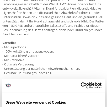
Ernährungswissenschaftlern des WALTHAM™ Animal Science Institute
entwickelt. Sie enthält Vitamin E und Antioxidantien, die antioxidative
Eigenschaften haben und die natürlichen Abwehrkräfte Ihres Hundes
unterstützen, sowie Zink, das eine gesunde Haut und ein gesundes Fell
unterstützt, damit Ihr Hund gut aussieht und sich wohl fühlt. Das Futter
von PEDIGREE enthält natürliche Ballaststoffe und Präbiotika, die zur
Gesunderhaltung des Darms beitragen, denn jeder Hund ein gesundes
Bäuchlein verdient.
Vorteile:
- Mit Superfoods
- 100% vollständig und ausgewogen.
- Mit natürlichen* Zutaten.
- Mit Präbiotika.
- Optimale Verdauung.
- Unterstützung der natürlichen Abwehrmechanismen.
- Gesunde Haut und gesundes Fell.
Mit einer Mischung aus Rindfleisch und Leber und Gemüse.
Zusammensetzung:
Fleisch und tierische Erzeugnisse^ (u.a.
Rindfleischmischung 6% und Schweineleber 9,6% in Stücken**),
Getreide, Gemüse (u.a. getrocknete Karotten- und Erbsenmischung
0,8%, entspricht Karotten- und Erbsenmischung 4%, Yamspulver 0,01%),
Diese Webseite verwendet Cookies
pflanzliche Eiweißextrakte, Erzeugnisse pflanzlichen Ursprungs