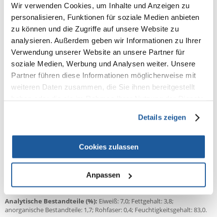
(Rübenschnitzel 0,5%), Mineralstoffe, Hefe (Mannooligosaccharide
Wir verwenden Cookies, um Inhalte und Anzeigen zu
0,1%), Obst (Apfelpulver 0,01%). ^96% natürlichen Ursprungs.
personalisieren, Funktionen für soziale Medien anbieten
**Getreide macht in der Regel 42% des Produkts aus.
zu können und die Zugriffe auf unsere Website zu
Mit Huhn und Gemüse.
analysieren. Außerdem geben wir Informationen zu Ihrer
Zusammensetzung:
Fleisch und Erzeugnisse tierischen Ursprungs^
Verwendung unserer Website an unsere Partner für
(darunter Hühnerfleisch 14% und Schweineleber 9,6% in Stücken**),
Getreide, Gemüse (darunter getrocknete Karotten- und
soziale Medien, Werbung und Analysen weiter. Unsere
Erbsenmischung 0,8%, entsprechend Karotten- und Erbsenmischung
Partner führen diese Informationen möglicherweise mit
4%, Süßkartoffelpulver 0,01%), pflanzliche Eiweißextrakte, Erzeugnisse
weiteren Daten zusammen, die Sie ihnen bereitgestellt
pflanzlichen Ursprungs (Rübenschnitzel 0,5%), Mineralstoffe, Hefe
(Mannooligosaccharide 0,1%), Obst (Apfelpulver 0,01%). ^96%
haben oder die sie im Rahmen Ihrer Nutzung der Dienste
natürlichen Ursprungs. **Getreide macht in der Regel 42% des Produkts
gesammelt haben.
aus.
Details zeigen
Kalorien:
75 kcal/100 g
Cookies zulassen
Zusatzstoffe / 1 kg: Nahrungsergänzungsmittel:
Vitamin D₃: 187 IU,
Vitamin E: 28,0 mg, Kupfer (Kupfer(II)-sulfat, Pentahydrat): 1,6 mg, Jod
(Calciumjodat, wasserfrei): 0,26 mg, Eisen (Eisen(II)-sulfat-Monohydrat):
3,4 mg, Mangan (Mangansulfat, Monohydrat): 2,0 mg, Zink (Zinksulfat,
Anpassen
Monohydrat): 15,9 mg.
Analytische Bestandteile (%):
Eiweiß: 7,0; Fettgehalt: 3,8;
anorganische Bestandteile: 1,7; Rohfaser: 0,4; Feuchtigkeitsgehalt: 83,0.