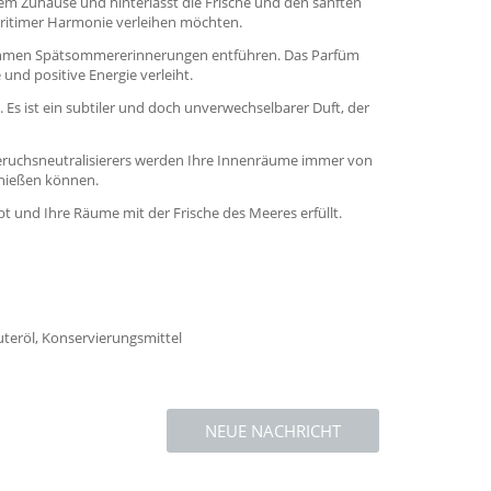
rem Zuhause und hinterlässt die Frische und den sanften
 maritimer Harmonie verleihen möchten.
genehmen Spätsommererinnerungen entführen. Das Parfüm
d positive Energie verleiht.
s ist ein subtiler und doch unverwechselbarer Duft, der
Geruchsneutralisierers werden Ihre Innenräume immer von
enießen können.
 und Ihre Räume mit der Frische des Meeres erfüllt.
äuteröl, Konservierungsmittel
NEUE NACHRICHT