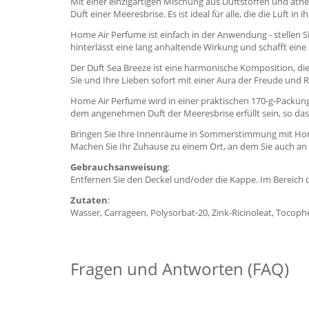
Mit einer einzigartigen Mischung aus Duftstoffen und äth
Duft einer Meeresbrise. Es ist ideal für alle, die die Luf
Home Air Perfume ist einfach in der Anwendung - stellen
hinterlässt eine lang anhaltende Wirkung und schafft e
Der Duft Sea Breeze ist eine harmonische Komposition, di
Sie und Ihre Lieben sofort mit einer Aura der Freude und 
Home Air Perfume wird in einer praktischen 170-g-Packun
dem angenehmen Duft der Meeresbrise erfüllt sein, so da
Bringen Sie Ihre Innenräume in Sommerstimmung mit Home 
Machen Sie Ihr Zuhause zu einem Ort, an dem Sie auch a
Gebrauchsanweisung
:
Entfernen Sie den Deckel und/oder die Kappe. Im Bereic
Zutaten
:
Wasser, Carrageen, Polysorbat-20, Zink-Ricinoleat, Tocophe
Fragen und Antworten (FAQ)