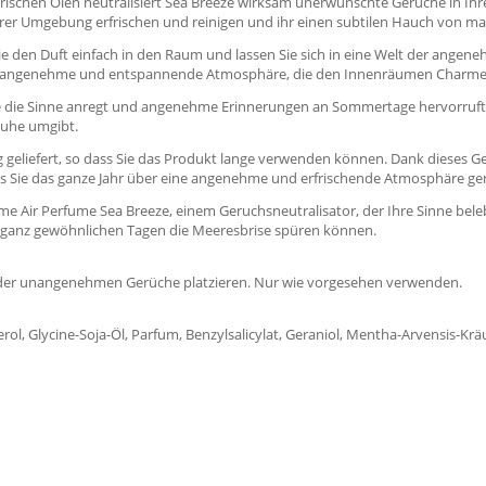
erischen Ölen neutralisiert Sea Breeze wirksam unerwünschte Gerüche in Ih
t in ihrer Umgebung erfrischen und reinigen und ihr einen subtilen Hauch von
 Sie den Duft einfach in den Raum und lassen Sie sich in eine Welt der an
ine angenehme und entspannende Atmosphäre, die den Innenräumen Charme un
e die Sinne anregt und angenehme Erinnerungen an Sommertage hervorruft. E
Ruhe umgibt.
g geliefert, so dass Sie das Produkt lange verwenden können. Dank dieses 
ss Sie das ganze Jahr über eine angenehme und erfrischende Atmosphäre g
Air Perfume Sea Breeze, einem Geruchsneutralisator, der Ihre Sinne belebt
n ganz gewöhnlichen Tagen die Meeresbrise spüren können.
h der unangenehmen Gerüche platzieren. Nur wie vorgesehen verwenden.
rol, Glycine-Soja-Öl, Parfum, Benzylsalicylat, Geraniol, Mentha-Arvensis-Kr