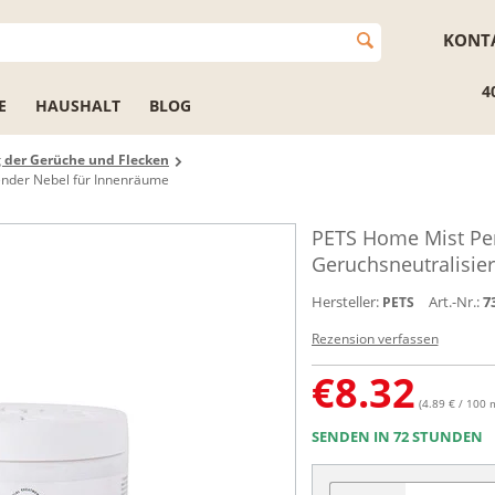
KONT
4
E
HAUSHALT
BLOG
g der Gerüche und Flecken
ender Nebel für Innenräume
PETS Home Mist Pe
Geruchsneutralisie
Hersteller:
Art.-Nr.:
7
PETS
Rezension verfassen
€
8.32
(4.89 € / 100 
SENDEN IN 72 STUNDEN