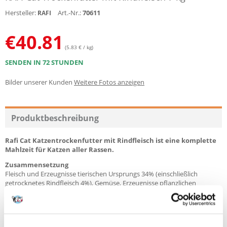
Hersteller:
Art.-Nr.:
70611
RAFI
€
40.81
(5.83 € / kg)
SENDEN IN 72 STUNDEN
Bilder unserer Kunden
Weitere Fotos anzeigen
Produktbeschreibung
Rafi Cat Katzentrockenfutter mit Rindfleisch ist eine komplette
Mahlzeit für Katzen aller Rassen.
Zusammensetzung
Fleisch und Erzeugnisse tierischen Ursprungs 34% (einschließlich
getrocknetes Rindfleisch 4%), Gemüse, Erzeugnisse pflanzlichen
Ursprungs, Getreide (Reis), Öle und Fette (einschließlich Lachsöl 0,5%),
Mineralstoffe, Samen, Hefe.
Analytische Bestandteile
Rohprotein - 32%, Rohfett - 12%, Rohasche - 8,5%, Rohfaser - 3,5%,