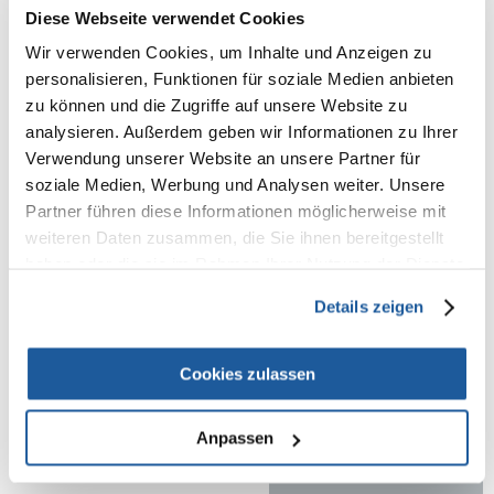
Feuchtigkeit - 8%.
Diese Webseite verwendet Cookies
Zusatzstoffe
: Nahrungsergänzungsmittel/kg:
Wir verwenden Cookies, um Inhalte und Anzeigen zu
Vitamin A - 30000 IU, Vitamin D3 - 1300 IU, Vitamin E - 100 mg, Zink
personalisieren, Funktionen für soziale Medien anbieten
(Zinksulfat-Monohydrat) - 100 mg, Eisen (Eisen(II)-sulfat, Monohydrat) -
zu können und die Zugriffe auf unsere Website zu
100 mg, Mangan (Mangan(II)-oxid) - 7,5 mg, Kupfer (Kupfer-(II)-sulfat-
Pentahydrat) - 7 mg, Jod (Calciumjodat wasserfrei) - 1,5 mg, Selen
analysieren. Außerdem geben wir Informationen zu Ihrer
(Natriumselenit) - 0,15 mg, Taurin - 1500 mg.
Verwendung unserer Website an unsere Partner für
Technologische Zusatzstoffe:
soziale Medien, Werbung und Analysen weiter. Unsere
natürliche Antioxidantien
Partner führen diese Informationen möglicherweise mit
Dosierungstabelle:
weiteren Daten zusammen, die Sie ihnen bereitgestellt
MASSEN DER KATZE FUTTERMENGE (G)/TAG
haben oder die sie im Rahmen Ihrer Nutzung der Dienste
1-2 kg30-45 g
gesammelt haben.
2-4 kg 45-70 g
Details zeigen
4-6 kg70-90 g
6-8 kg90-110 g
8-10 kg 110-130 g
Cookies zulassen
Anpassen
NEUE NACHRICHT