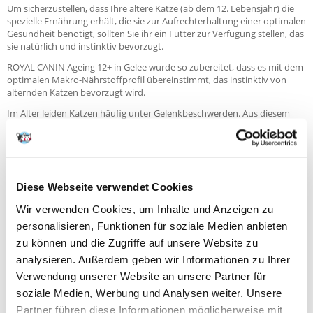
Um sicherzustellen, dass Ihre ältere Katze (ab dem 12. Lebensjahr) die
spezielle Ernährung erhält, die sie zur Aufrechterhaltung einer optimalen
Gesundheit benötigt, sollten Sie ihr ein Futter zur Verfügung stellen, das
sie natürlich und instinktiv bevorzugt.
ROYAL CANIN Ageing 12+ in Gelee wurde so zubereitet, dass es mit dem
optimalen Makro-Nährstoffprofil übereinstimmt, das instinktiv von
alternden Katzen bevorzugt wird.
Im Alter leiden Katzen häufig unter Gelenkbeschwerden. Aus diesem
Grund wurde ROYAL CANIN Ageing 12+ in Gelee speziell entwickelt, um
die Gelenke gesund zu erhalten. Es unterstützt die Gelenkgesundheit
durch einen hohen Anteil an Omega-3-Fettsäuren – insbesondere EPA
und DHA. Um die Nierenfunktion zu unterstützen, verfügt ROYAL
CANIN Ageing 12+ in Gelee zudem über einen angepassten
Diese Webseite verwendet Cookies
Phosphorgehalt.
Wir verwenden Cookies, um Inhalte und Anzeigen zu
personalisieren, Funktionen für soziale Medien anbieten
Für mehr Abwechslung: Weitere Produktvariationen
zu können und die Zugriffe auf unsere Website zu
ROYAL CANIN Ageing 12+ ist auch als Stückchen in Soße oder als
analysieren. Außerdem geben wir Informationen zu Ihrer
Trockenfutter in Form von knusprigen Kroketten erhältlich, um den
Verwendung unserer Website an unsere Partner für
individuellen Vorlieben verschiedener Katzen gerecht zu werden.
soziale Medien, Werbung und Analysen weiter. Unsere
Wenn Sie eine gemischte Fütterung von Trocken- und Nassfutter in
Partner führen diese Informationen möglicherweise mit
Betracht ziehen, befolgen Sie einfach unsere Fütterungsempfehlungen.