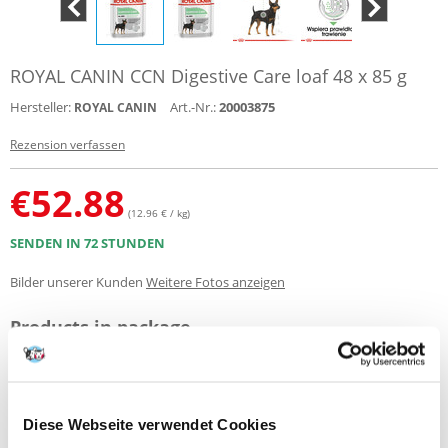
ROYAL CANIN CCN Digestive Care loaf 48 x 85 g
Hersteller:
Art.-Nr.:
20003875
ROYAL CANIN
Rezension verfassen
€
52.88
(12.96 € / kg)
SENDEN IN 72 STUNDEN
Bilder unserer Kunden
Weitere Fotos anzeigen
Products in package
ROYAL CANIN Digestive Care Hund - Mousse 12 x 85
4 x
(56069)
g
Diese Webseite verwendet Cookies