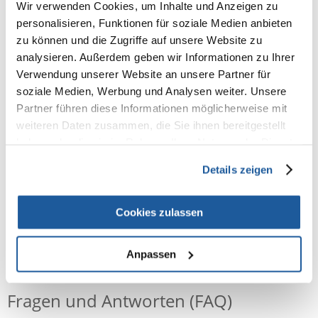
Wir verwenden Cookies, um Inhalte und Anzeigen zu
personalisieren, Funktionen für soziale Medien anbieten
Produktbeschreibung
zu können und die Zugriffe auf unsere Website zu
ZUSAMMENSETZUNG: Fleisch und tierische Nebenerzeugnisse,
analysieren. Außerdem geben wir Informationen zu Ihrer
pflanzliche Nebenerzeugnisse, Getreide, Öle und Fette, Mineralstoffe,
Verwendung unserer Website an unsere Partner für
Zucker. ZUSATZSTOFFE (pro kg): Ernährungsphysiologische Zusatzstoffe:
soziale Medien, Werbung und Analysen weiter. Unsere
Vitamin D3: 190 IE, E1 (Eisen): 5 mg, E2 (Jod): 0,3 mg, E4 (Kupfer): 2,4 mg,
E5 (Mangan): 1,4 mg, E6 (Zink): 14 mg - Technologische Zusatzstoffe:
Partner führen diese Informationen möglicherweise mit
Klinoptilolith sedimentären Ursprungs: 2,2 g. ANALYTISCHE
weiteren Daten zusammen, die Sie ihnen bereitgestellt
BESTANDTEILE: Protein: 8,6 % - Fettgehalt: 5,7 % - Rohasche: 1,9 % -
haben oder die sie im Rahmen Ihrer Nutzung der Dienste
Rohfaser: 1,3 % - Feuchtigkeit: 79,0 %. GEBRAUCHSANWEISUNG: siehe
Tabelle. Zulassungs-Kennnummer und Bezugsnummer der Partie,
gesammelt haben.
Details zeigen
mindestens haltbar bis: siehe Aufdruck. Bitte kühl und trocken lagern.
Cookies zulassen
NEUE NACHRICHT
Anpassen
Fragen und Antworten (FAQ)