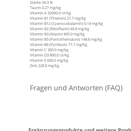
Stärke 34.3 %
Taurin 0.27 mg/kg
Vitamin A
32000.0 UI/kg
Vitamin B1 (Thiamin)
27.7 mg/kg
Vitamin B12 (Cyanocobalamin) 0.14 mg/kg
Vitamin B2 (Riboflavin) 49.8 mg/kg
Vitamin B3 (Niacin) 495.0 mg/kg
Vitamin B5 (Pantothensäure) 148.8 mg/kg
Vitamin B6 (Pyridoxin 77.7 mg/kg
Vitamin C
300.0 mg/kg
Vitamin D3 800.0 UI/kg
Vitamin E 600.0 mg/kg
Zink 228.0 mg/kg
Fragen und Antworten (FAQ)
Ergänzungsprodukte und weitere Prod