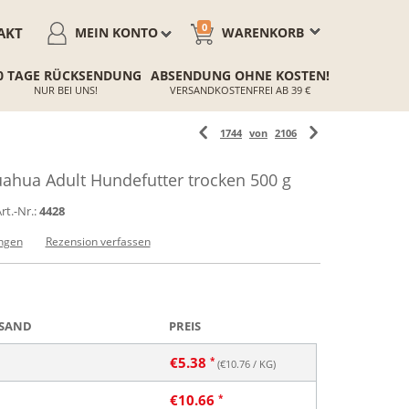
0
AKT
MEIN KONTO
WARENKORB
0 TAGE RÜCKSENDUNG
ABSENDUNG OHNE KOSTEN!
NUR BEI UNS!
VERSANDKOSTENFREI AB 39 €
1744
von
2106
hua Adult Hundefutter trocken 500 g
rt.-Nr.:
4428
ngen
Rezension verfassen
SAND
PREIS
€
5.38
(€
10.76
/ KG)
€
10.66