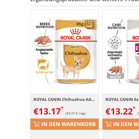
ROYAL CANIN Chihuahua Adult Hundefutter nass in Soße 12 x 85 g
€
13.17
€
13.22
(13.17 € / kg)
(
IN DEN WARENKORB
IN DEN 