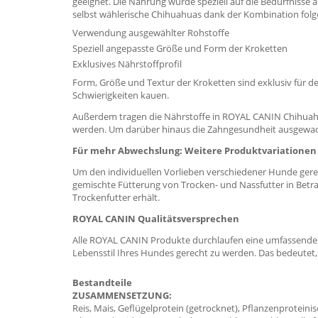
geeignet. Die Nahrung wurde speziell auf die Bedürfnisse
selbst wählerische Chihuahuas dank der Kombination folg
Verwendung ausgewählter Rohstoffe
Speziell angepasste Größe und Form der Kroketten
Exklusives Nährstoffprofil
Form, Größe und Textur der Kroketten sind exklusiv für 
Schwierigkeiten kauen.
Außerdem tragen die Nährstoffe in ROYAL CANIN Chihuahu
werden. Um darüber hinaus die Zahngesundheit ausgewachse
Für mehr Abwechslung: Weitere Produktvariationen
Um den individuellen Vorlieben verschiedener Hunde gere
gemischte Fütterung von Trocken- und Nassfutter in Betrac
Trockenfutter erhält.
ROYAL CANIN Qualitätsversprechen
Alle ROYAL CANIN Produkte durchlaufen eine umfassende Q
Lebensstil Ihres Hundes gerecht zu werden. Das bedeute
Bestandteile
ZUSAMMENSETZUNG:
Reis, Mais, Geflügelprotein (getrocknet), Pflanzenproteinisol