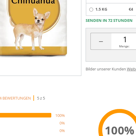
1.5 KG
€4
SENDEN IN 72 STUNDEN
−
Menge:
Bilder unserer Kunden
Weit
4 BEWERTUNGEN
5 z 5
100%
0%
100%
0%