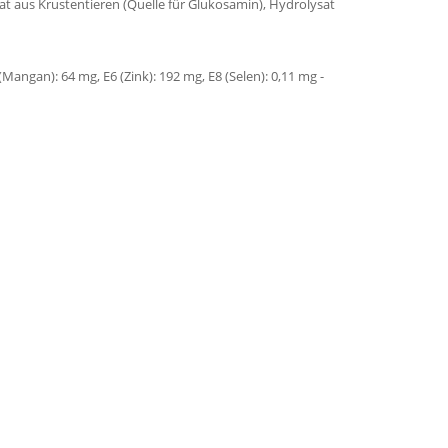
at aus Krustentieren (Quelle für Glukosamin), Hydrolysat
(Mangan): 64 mg, E6 (Zink): 192 mg, E8 (Selen): 0,11 mg -