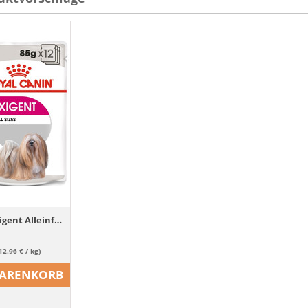
ROYAL CANIN Exigent Alleinfuttermittel für Hunde 85 g x 12
12.96 € / kg)
WARENKORB