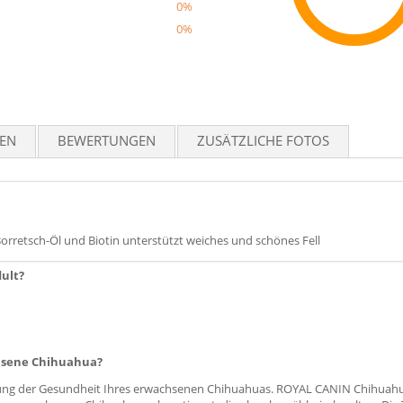
0%
0%
Reco
TEN
BEWERTUNGEN
ZUSÄTZLICHE FOTOS
rretsch-Öl und Biotin unterstützt weiches und schönes Fell
ult?
hsene Chihuahua?
ützung der Gesundheit Ihres erwachsenen Chihuahuas. ROYAL CANIN Chihuahu