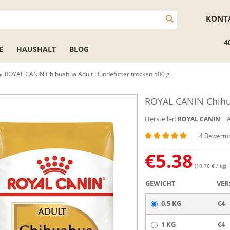
KONT
4
E
HAUSHALT
BLOG
ROYAL CANIN Chihuahua Adult Hundefutter trocken 500 g
ROYAL CANIN Chihua
Hersteller:
A
ROYAL CANIN
4 Bewertu
€
5.38
(10.76 € / kg)
GEWICHT
VER
0.5 KG
€4
1 KG
€4