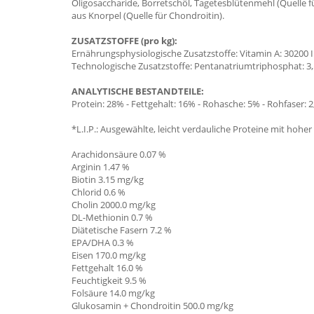
Oligosaccharide, Borretschöl, Tagetesblütenmehl (Quelle f
aus Knorpel (Quelle für Chondroitin).
ZUSATZSTOFFE (pro kg):
Ernährungsphysiologische Zusatzstoffe: Vitamin A: 30200 IE, 
Technologische Zusatzstoffe: Pentanatriumtriphosphat: 3,5
ANALYTISCHE BESTANDTEILE:
Protein: 28% - Fettgehalt: 16% - Rohasche: 5% - Rohfaser: 
*L.I.P.: Ausgewählte, leicht verdauliche Proteine mit hoher
Arachidonsäure 0.07 %
Arginin 1.47 %
Biotin 3.15 mg/kg
Chlorid 0.6 %
Cholin 2000.0 mg/kg
DL-Methionin 0.7 %
Diätetische Fasern 7.2 %
EPA/DHA
0.3 %
Eisen 170.0 mg/kg
Fettgehalt 16.0 %
Feuchtigkeit 9.5 %
Folsäure 14.0 mg/kg
Glukosamin + Chondroitin 500.0
mg/kg