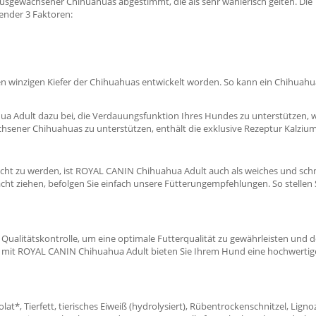
 ausgewachsener Chihuahuas abgestimmt, die als sehr wählerisch gelten. Die
ender 3 Faktoren:
den winzigen Kiefer der Chihuahuas entwickelt worden. So kann ein Chihuah
a Adult dazu bei, die Verdauungsfunktion Ihres Hundes zu unterstützen, 
ner Chihuahuas zu unterstützen, enthält die exklusive Rezeptur Kalzium-F
cht zu werden, ist ROYAL CANIN Chihuahua Adult auch als weiches und schma
ht ziehen, befolgen Sie einfach unsere Fütterungempfehlungen. So stellen S
ualitätskontrolle, um eine optimale Futterqualität zu gewährleisten und 
t, mit ROYAL CANIN Chihuahua Adult bieten Sie Ihrem Hund eine hochwert
at*, Tierfett, tierisches Eiweiß (hydrolysiert), Rübentrockenschnitzel, Lignoze