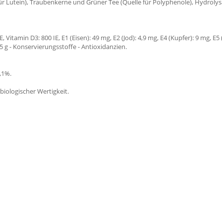
ür Lutein), Traubenkerne und Grüner Tee (Quelle für Polyphenole), Hydrolys
Vitamin D3: 800 IE, E1 (Eisen): 49 mg, E2 (Jod): 4,9 mg, E4 (Kupfer): 9 mg, E5 
 g - Konservierungsstoffe - Antioxidanzien.
2,1%.
 biologischer Wertigkeit.