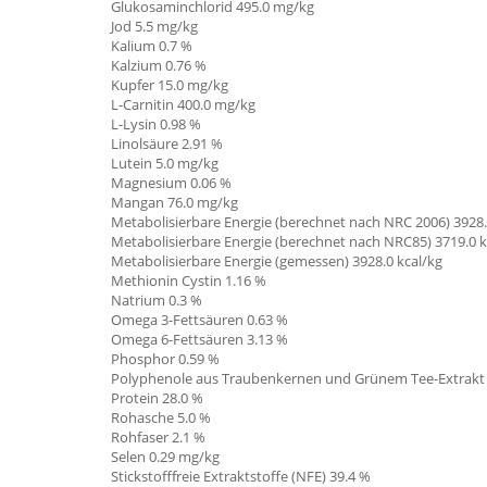
Glukosaminchlorid 495.0 mg/kg
Jod 5.5 mg/kg
Kalium 0.7 %
Kalzium 0.76 %
Kupfer 15.0 mg/kg
L-Carnitin
400.0 mg/kg
L-Lysin 0.98 %
Linolsäure
2.91 %
Lutein 5.0 mg/kg
Magnesium 0.06 %
Mangan 76.0 mg/kg
Metabolisierbare Energie (berechnet nach NRC 2006) 3928.
Metabolisierbare Energie (berechnet nach NRC85) 3719.0 k
Metabolisierbare Energie (gemessen) 3928.0 kcal/kg
Methionin Cystin 1.16
%
Natrium 0.3 %
Omega 3-Fettsäuren 0.63 %
Omega 6-Fettsäuren 3.13 %
Phosphor 0.59 %
Polyphenole aus Traubenkernen und Grünem Tee-Extrakt
Protein 28.0 %
Rohasche 5.0 %
Rohfaser 2.1 %
Selen 0.29 mg/kg
Stickstofffreie Extraktstoffe (NFE) 39.4 %