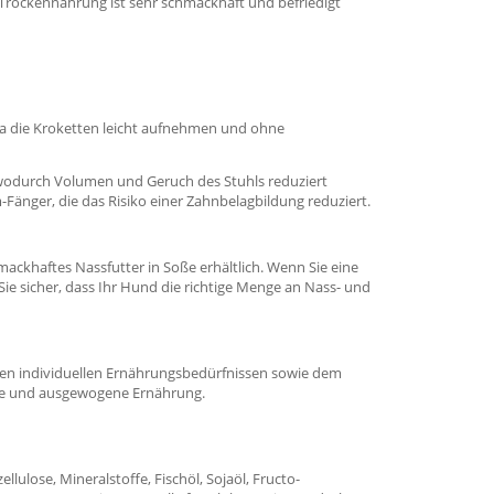
 Trockennahrung ist sehr schmackhaft und befriedigt
ua die Kroketten leicht aufnehmen und ohne
wodurch Volumen und Geruch des Stuhls reduziert
änger, die das Risiko einer Zahnbelagbildung reduziert.
ckhaftes Nassfutter in Soße erhältlich. Wenn Sie eine
ie sicher, dass Ihr Hund die richtige Menge an Nass- und
den individuellen Ernährungsbedürfnissen sowie dem
ige und ausgewogene Ernährung.
llulose, Mineralstoffe, Fischöl, Sojaöl, Fructo-