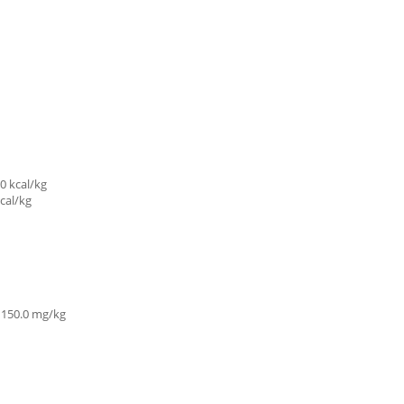
0 kcal/kg
cal/kg
 150.0 mg/kg