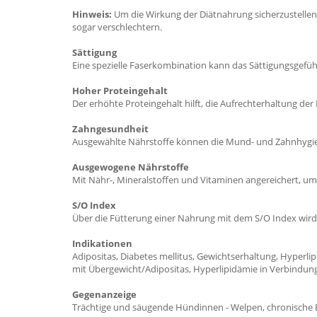
Hinweis:
Um die Wirkung der Diätnahrung sicherzustellen,
sogar verschlechtern.
Sättigung
Eine spezielle Faserkombination kann das Sättigungsgefü
Hoher Proteingehalt
Der erhöhte Proteingehalt hilft, die Aufrechterhaltung d
Zahngesundheit
Ausgewählte Nährstoffe können die Mund- und Zahnhygie
Ausgewogene Nährstoffe
Mit Nähr-, Mineralstoffen und Vitaminen angereichert, u
S/O Index
Über die Fütterung einer Nahrung mit dem S/O Index wird e
Indikationen
Adipositas, Diabetes mellitus, Gewichtserhaltung, Hyperli
mit Übergewicht/Adipositas, Hyperlipidämie in Verbindun
Gegenanzeige
Trächtige und säugende Hündinnen - Welpen, chronische 