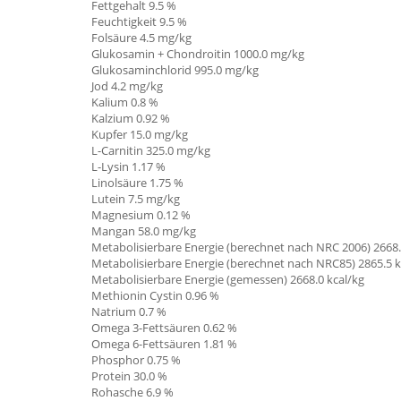
Fettgehalt 9.5 %
Feuchtigkeit 9.5 %
Folsäure 4.5 mg/kg
Glukosamin + Chondroitin 1000.0 mg/kg
Glukosaminchlorid 995.0 mg/kg
Jod 4.2 mg/kg
Kalium 0.8 %
Kalzium 0.92 %
Kupfer 15.0 mg/kg
L-Carnitin
325.0 mg/kg
L-Lysin 1.17 %
Linolsäure
1.75 %
Lutein 7.5 mg/kg
Magnesium 0.12 %
Mangan 58.0 mg/kg
Metabolisierbare Energie (berechnet nach NRC 2006) 2668.
Metabolisierbare Energie (berechnet nach NRC85) 2865.5 k
Metabolisierbare Energie (gemessen) 2668.0 kcal/kg
Methionin Cystin 0.96 %
Natrium 0.7 %
Omega 3-Fettsäuren 0.62 %
Omega 6-Fettsäuren 1.81 %
Phosphor 0.75 %
Protein 30.0 %
Rohasche 6.9 %