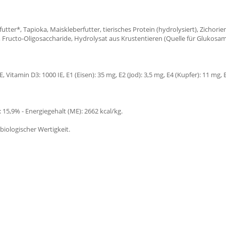
tter*, Tapioka, Maiskleberfutter, tierisches Protein (hydrolysiert), Zichorie
, Fructo-Oligosaccharide, Hydrolysat aus Krustentieren (Quelle für Glukosam
Vitamin D3: 1000 IE, E1 (Eisen): 35 mg, E2 (Jod): 3,5 mg, E4 (Kupfer): 11 mg, 
: 15,9% - Energiegehalt (ME): 2662 kcal/kg.
 biologischer Wertigkeit.