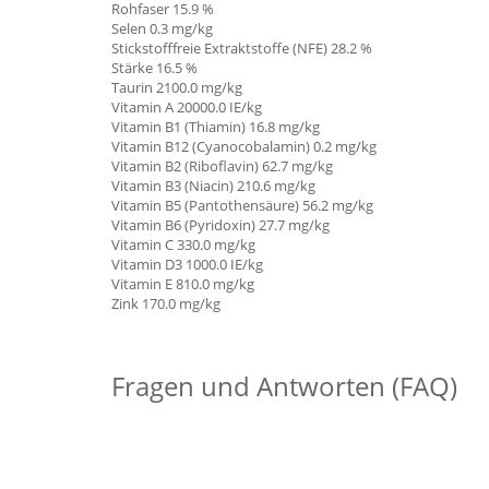
Rohfaser 15.9 %
Selen 0.3 mg/kg
Stickstofffreie Extraktstoffe (NFE) 28.2 %
Stärke 16.5 %
Taurin 2100.0 mg/kg
Vitamin A
20000.0 IE/kg
Vitamin B1 (Thiamin)
16.8 mg/kg
Vitamin B12 (Cyanocobalamin) 0.2 mg/kg
Vitamin B2 (Riboflavin) 62.7 mg/kg
Vitamin B3 (Niacin) 210.6 mg/kg
Vitamin B5 (Pantothensäure) 56.2 mg/kg
Vitamin B6 (Pyridoxin) 27.7 mg/kg
Vitamin C
330.0 mg/kg
Vitamin D3 1000.0 IE/kg
Vitamin E 810.0 mg/kg
Zink 170.0
mg/kg
Fragen und Antworten (FAQ)