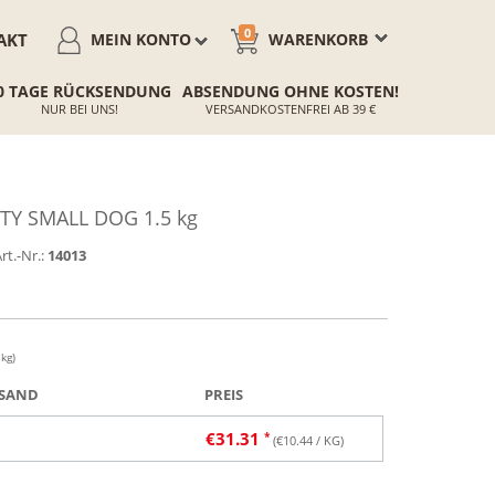
0
AKT
MEIN KONTO
WARENKORB
0 TAGE RÜCKSENDUNG
ABSENDUNG OHNE KOSTEN!
NUR BEI UNS!
VERSANDKOSTENFREI AB 39 €
TY SMALL DOG 1.5 kg
rt.-Nr.:
14013
 kg)
SAND
PREIS
€
31.31
(€
10.44
/ KG)