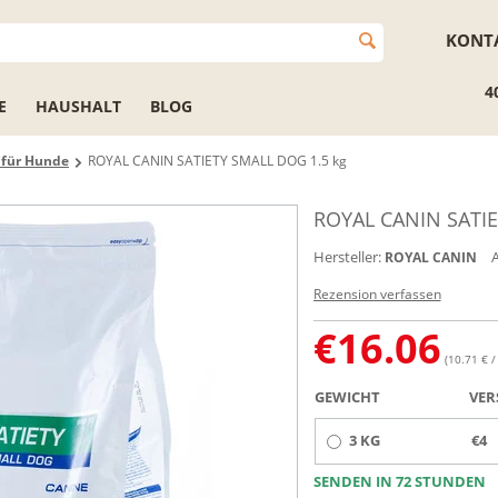
KONT
4
E
HAUSHALT
BLOG
r für Hunde
ROYAL CANIN SATIETY SMALL DOG 1.5 kg
ROYAL CANIN SATIE
Hersteller:
A
ROYAL CANIN
Rezension verfassen
€
16.06
(10.71 € /
GEWICHT
VER
3 KG
€4
SENDEN IN 72 STUNDEN