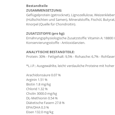
Bestandteile
ZUSAMMENSETZUNG:
Geflügelprotein (getrocknet), Lignozellulose, Weizenkleberfu
(Hüllschichten und Samen), Mineralstoffe, Fischöl, Butyrat
Knorpel (Quelle für Chondroitin).
ZUSATZSTOFFE (pro kg):
Ernährungsphysiologische Zusatzstoffe: Vitamin A: 18800 IE, 
Konservierungsstoffe - Antioxidanzien.
ANALYTISCHE BESTANDTEILE:
Protein: 30% - Fettgehalt: 9,5% - Rohasche: 6,7% - Rohfaser
*L.I.P.: Ausgewählte, leicht verdauliche Proteine mit hoher
Arachidonsäure 0.07 %
Arginin 1.51 %
Biotin 1.8 mg/kg
Chlorid 1.32 %
Cholin 3000.0 mg/kg
DL-Methionin 0.54 %
Diätetische Fasern 27.8 %
EPA/DHA
0.3 %
Eisen 132.0 mg/kg