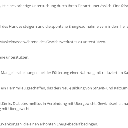
 ist eine vorherige Untersuchung durch Ihren Tierarzt unerlässlich. Eine f
hl des Hundes steigern und die spontane Energieaufnahme vermindern helf
er Muskelmasse während des Gewichtsverlustes zu unterstützen.
ne unterstützen.
m Mangelerscheinungen bei der Fütterung einer Nahrung mit reduziertem Ka
in Harnmilieu geschaffen, das der (Neu-) Bildung von Struvit- und Kalziumo
pidämie, Diabetes mellitus in Verbindung mit Übergewicht, Gewichtserhalt n
g mit Übergewicht
Erkankungen, die einen erhöhten Energiebedarf bedingen.