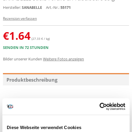
Hersteller:
Art.-Nr.:
55171
SANABELLE
Rezension verfassen
€
1.64
(27.33 € / kg)
SENDEN IN 72 STUNDEN
Bilder unserer Kunden
Weitere Fotos anzeigen
Produktbeschreibung
Sanabelle Cat Sticks Forelle & Preiselbeere sind kurz abgeschnittene,
getreidefreie Sticks mit sehr hohem Fleisch- & Fischanteil (88 %, davon
min. 20 % frisches Huhn, 8 % Forelle) und getrockneter Preiselbeere (1
%).
Aufgrund der hohen Feuchtigkeit (ca. 28 %) sind die Snacks sehr soft
Diese Webseite verwendet Cookies
und zeichnen sich durch eine außergewöhnliche Akzeptanz aus.