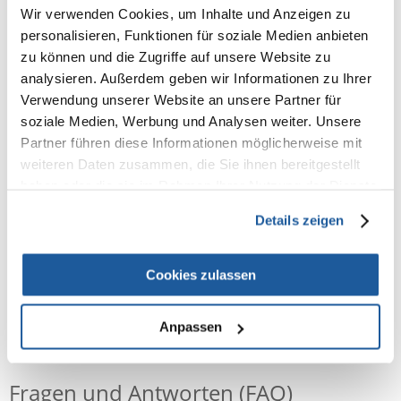
Wir verwenden Cookies, um Inhalte und Anzeigen zu
Yucca-Extrakte und die Extraportion Taurin machen den Katzensnack
personalisieren, Funktionen für soziale Medien anbieten
besonders wertvoll.
zu können und die Zugriffe auf unsere Website zu
analysieren. Außerdem geben wir Informationen zu Ihrer
Zusatzstoffe:
Verwendung unserer Website an unsere Partner für
Antioxidationsmittel, Konservierungsmittel
soziale Medien, Werbung und Analysen weiter. Unsere
Zusammensetzung:
Partner führen diese Informationen möglicherweise mit
Fleisch und tierische Nebenerzeugnisse (88 % davon u.a. 20 % frisches
weiteren Daten zusammen, die Sie ihnen bereitgestellt
Huhn), Fisch und Fischnebenerzeugnisse (8 % Forelle), Mineralstoffe,
haben oder die sie im Rahmen Ihrer Nutzung der Dienste
Früchte (1 % Preiselbeeren, getrocknet), Pflanzliche Nebenerzeugnisse,
(u.a. 0,05 % Yucca, getrocknet).
gesammelt haben.
Details zeigen
Cookies zulassen
Anpassen
NEUE NACHRICHT
Fragen und Antworten (FAQ)