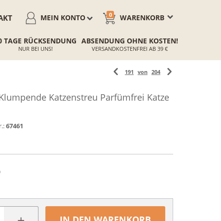
0
AKT
MEIN KONTO
WARENKORB
0 TAGE RÜCKSENDUNG
ABSENDUNG OHNE KOSTEN!
NUR BEI UNS!
VERSANDKOSTENFREI AB 39 €
191
von
204
Klumpende Katzenstreu Parfümfrei Katze
.:
67461
)
+
IN DEN WARENKORB