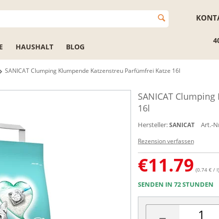
KONT
4
E
HAUSHALT
BLOG
SANICAT Clumping Klumpende Katzenstreu Parfümfrei Katze 16l
SANICAT Clumping 
16l
Hersteller:
Art.-Nr
SANICAT
Rezension verfassen
€
11.79
(0.74 € / l
SENDEN IN 72 STUNDEN
−