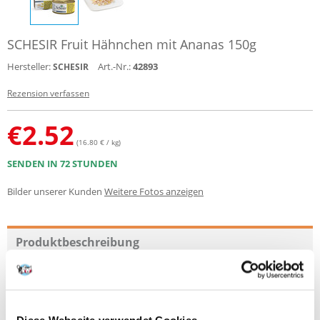
SCHESIR Fruit Hähnchen mit Ananas 150g
Hersteller:
Art.-Nr.:
42893
SCHESIR
Rezension verfassen
€
2.52
(16.80 € / kg)
SENDEN IN 72 STUNDEN
Bilder unserer Kunden
Weitere Fotos anzeigen
Produktbeschreibung
SCHESIR Huhn mit Ananas 150G
Ergänzendes Nassfutter für ausgewachsene Hunde
Diese Webseite verwendet Cookies