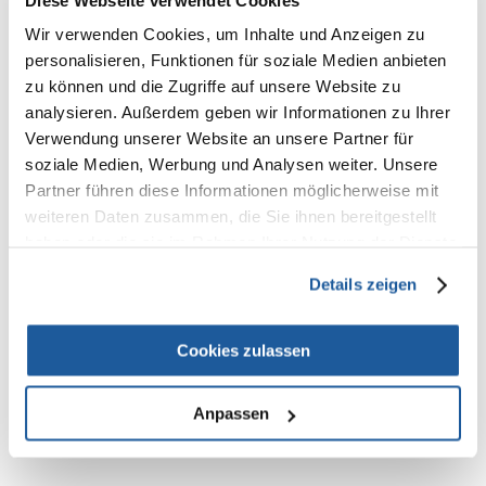
Ein Rezept auf der Basis von Hähnchenfilets mit Ananasstücken, einer
durstlöschenden und geschätzten exotischen Frucht, für eine
Wir verwenden Cookies, um Inhalte und Anzeigen zu
schmackhafte und originelle Mahlzeit, zubereitet in einem einladenden
Gelee.
personalisieren, Funktionen für soziale Medien anbieten
zu können und die Zugriffe auf unsere Website zu
Hähnchen mit köstlichem Ananasscheiben-Topping
analysieren. Außerdem geben wir Informationen zu Ihrer
100 % natürliche Inhaltsstoffe
gedämpft
Verwendung unserer Website an unsere Partner für
ohne Zusatz von Konservierungs- und Farbstoffen
soziale Medien, Werbung und Analysen weiter. Unsere
100 % recycelbare Verpackung (Stahldose; Papieretikett)
Partner führen diese Informationen möglicherweise mit
ZUSAMMENSETZUNG
weiteren Daten zusammen, die Sie ihnen bereitgestellt
Hähnchenfilets 62,2 %, Ananas 4 %, Reis 2 %.
haben oder die sie im Rahmen Ihrer Nutzung der Dienste
gesammelt haben.
ANALYTISCHE KOMPONENTEN
Details zeigen
Protein 11,3 %, Rohfett 0,9 %, Rohfaser 0,1 %, Rohasche 0,5 %.
Luftfeuchtigkeit 86 %.
Cookies zulassen
Anpassen
NEUE NACHRICHT