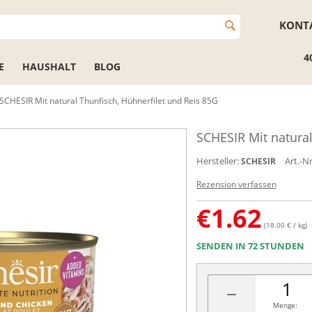
KONT
4
E
HAUSHALT
BLOG
SCHESIR Mit natural Thunfisch, Hühnerfilet und Reis 85G
SCHESIR Mit natural
Hersteller:
Art.-Nr
SCHESIR
Rezension verfassen
€
1.62
(18.00 € / kg)
SENDEN IN 72 STUNDEN
−
Menge: