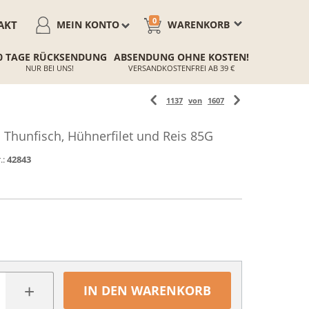
0
AKT
MEIN KONTO
WARENKORB
0 TAGE RÜCKSENDUNG
ABSENDUNG OHNE KOSTEN!
NUR BEI UNS!
VERSANDKOSTENFREI AB 39 €
1137
von
1607
 Thunfisch, Hühnerfilet und Reis 85G
.:
42843
+
IN DEN WARENKORB