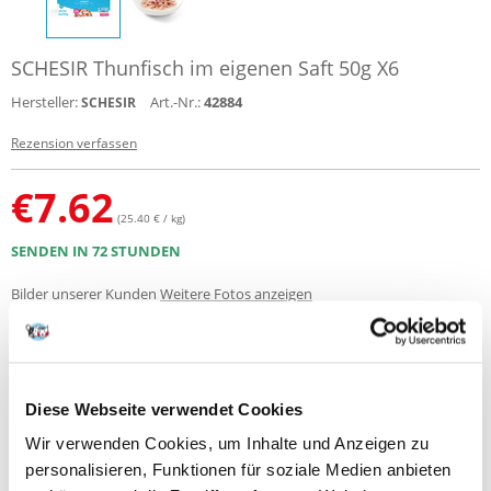
SCHESIR Thunfisch im eigenen Saft 50g X6
Hersteller:
Art.-Nr.:
42884
SCHESIR
Rezension verfassen
€
7.62
(25.40 € / kg)
SENDEN IN 72 STUNDEN
Bilder unserer Kunden
Weitere Fotos anzeigen
Produktbeschreibung
Diese Webseite verwendet Cookies
6er Pack 50g Dosen
SCHESIR Thunfisch in eigener Sauce 50G x 6 Stk.
Wir verwenden Cookies, um Inhalte und Anzeigen zu
personalisieren, Funktionen für soziale Medien anbieten
Ein komplettes Nassfutter für erwachsene Katzen mit Thunfisch.