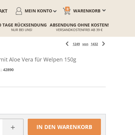
0
AKT
MEIN KONTO
WARENKORB
0 TAGE RÜCKSENDUNG
ABSENDUNG OHNE KOSTEN!
NUR BEI UNS!
VERSANDKOSTENFREI AB 39 €
1249
von
1432
mit Aloe Vera für Welpen 150g
.:
42890
+
IN DEN WARENKORB