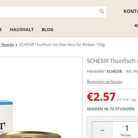
KONT
4
E
HAUSHALT
BLOG
ür Hunde
SCHESIR Thunfisch mit Aloe Vera für Welpen 150g
SCHESIR Thunfisch 
Hersteller:
Art.-Nr
SCHESIR
Rezension verfassen
€
2.57
(17.13 € / kg)
SENDEN IN 72 STUNDEN
−
Menge: