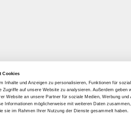
t Cookies
 Inhalte und Anzeigen zu personalisieren, Funktionen für sozia
e Zugriffe auf unsere Website zu analysieren. Außerdem geben w
er Website an unsere Partner für soziale Medien, Werbung und 
se Informationen möglicherweise mit weiteren Daten zusammen, 
 die sie im Rahmen Ihrer Nutzung der Dienste gesammelt haben.
*
Alle Preise inkl. ges. MwSt./ zzgl. Versand
© 2021-2026 FERA 24 UG.