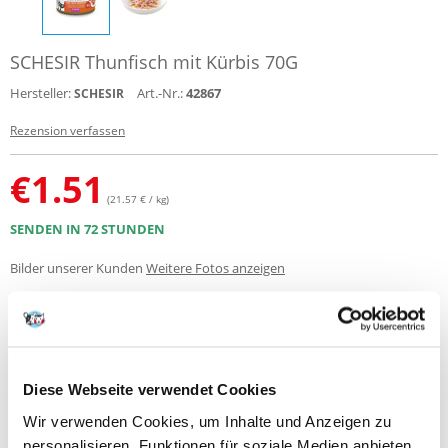
SCHESIR Thunfisch mit Kürbis 70G
Hersteller:
Art.-Nr.:
42867
SCHESIR
Rezension verfassen
€
1.51
(21.57 € / kg)
SENDEN IN 72 STUNDEN
Bilder unserer Kunden
Weitere Fotos anzeigen
Produktbeschreibung
Die ganze Qualität und Geschmacksvielfalt der 100 % natürlichen
Diese Webseite verwendet Cookies
Zutaten von Schesir in einer originellen und feinen Zubereitung im
Kochsud, um eine leichte Verdaulichkeit und den vollen Nährstoffgehalt
Wir verwenden Cookies, um Inhalte und Anzeigen zu
zu garantieren und auch die wählerischsten Tiere zufrieden zu stellen.
personalisieren, Funktionen für soziale Medien anbieten