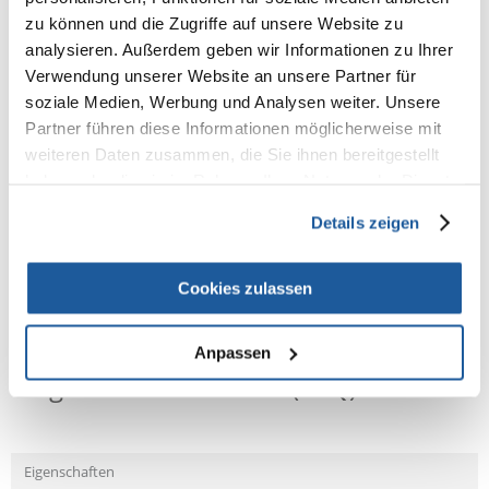
Ohne Konservierungsmittel, appetitanregende Substanzen oder
zu können und die Zugriffe auf unsere Website zu
Farbstoffe.
analysieren. Außerdem geben wir Informationen zu Ihrer
Verwendung unserer Website an unsere Partner für
Empfohlen für
soziale Medien, Werbung und Analysen weiter. Unsere
Zubereitung
Partner führen diese Informationen möglicherweise mit
weiteren Daten zusammen, die Sie ihnen bereitgestellt
Zusammensetzung
haben oder die sie im Rahmen Ihrer Nutzung der Dienste
Analytische Bestandteile
gesammelt haben.
Details zeigen
Cookies zulassen
NEUE NACHRICHT
Anpassen
Fragen und Antworten (FAQ)
Eigenschaften