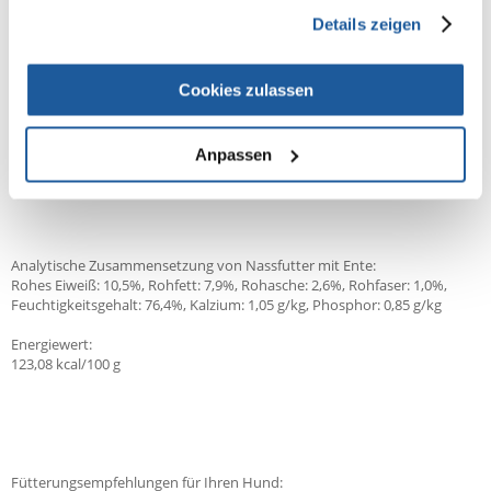
gesammelt haben.
Ente ist ein Fleisch, das reich an ungesättigten Fettsäuren ist
Details zeigen
Niedrige Wärmebehandlung
Natürliche, hochwertige Inhaltsstoffe
Ohne Konservierungsstoffe, künstliche Farbstoffe oder Aromen
Cookies zulassen
Zusammensetzung des Nassfutters mit Ente:
Anpassen
80 % Entenfleisch (davon: 60 % Muskelfleisch, 19 % Muskelmagen, 12,5
% Herz, 8,5 % Nacken), 15 % frische Möhren, 3 % Hirse, 2 % Birne
Analytische Zusammensetzung von Nassfutter mit Ente:
Rohes Eiweiß: 10,5%, Rohfett: 7,9%, Rohasche: 2,6%, Rohfaser: 1,0%,
Feuchtigkeitsgehalt: 76,4%, Kalzium: 1,05 g/kg, Phosphor: 0,85 g/kg
Energiewert:
123,08 kcal/100 g
Fütterungsempfehlungen für Ihren Hund: