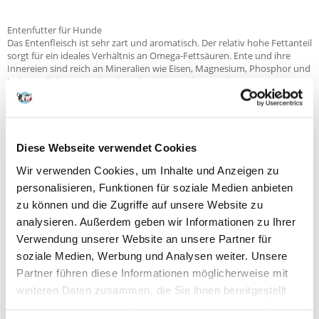
Entenfutter für Hunde
Das Entenfleisch ist sehr zart und aromatisch. Der relativ hohe Fettanteil
sorgt für ein ideales Verhältnis an Omega-Fettsäuren. Ente und ihre
Innereien sind reich an Mineralien wie Eisen, Magnesium, Phosphor und
Kalium. All dies trägt dazu bei, dass Ihr Hund ein starkes Immunsystem
und eine optimale Kondition hat.
Bei den Zusatzstoffen handelt es sich um Karotten, die das Vitamin A
ergänzen, und Birnen, die nicht nur Vitamine liefern, sondern auch die
Schmackhaftigkeit des Futters verbessern.
Der Brennwert des Futters und der Zusatz von Hirse ermöglichen die
Diese Webseite verwendet Cookies
Verfütterung an Welpen während des intensiven Wachstums sowie an
Wir verwenden Cookies, um Inhalte und Anzeigen zu
aktive Hunde.
personalisieren, Funktionen für soziale Medien anbieten
Der Anteil von 80 % Fleisch und Innereien sorgt für eine hohe
zu können und die Zugriffe auf unsere Website zu
Verdaulichkeit. Eiweiß tierischen Ursprungs wird von Hunden am besten
analysieren. Außerdem geben wir Informationen zu Ihrer
aufgenommen.
Verwendung unserer Website an unsere Partner für
soziale Medien, Werbung und Analysen weiter. Unsere
Partner führen diese Informationen möglicherweise mit
Die wichtigsten Merkmale von Simply from Nature food:
getreidefrei, glutenfrei
weiteren Daten zusammen, die Sie ihnen bereitgestellt
80% Entenfleisch und Innereien
haben oder die sie im Rahmen Ihrer Nutzung der Dienste
Karotte und Birne für eine frische Dosis Vitamine