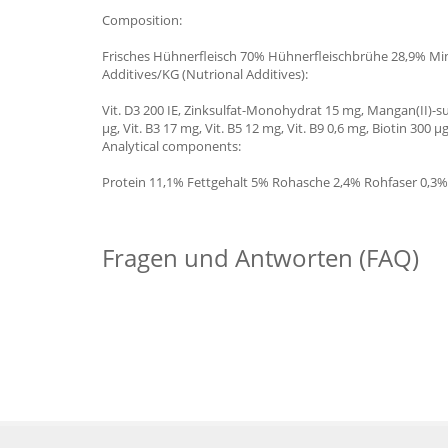
Composition:
Frisches Hühnerfleisch 70% Hühnerfleischbrühe 28,9% Mi
Additives/KG (Nutrional Additives):
Vit. D3 200 IE, Zinksulfat-Monohydrat 15 mg, Mangan(II)-sulf
μg, Vit. B3 17 mg, Vit. B5 12 mg, Vit. B9 0,6 mg, Biotin 300 μg
Analytical components:
Protein 11,1% Fettgehalt 5% Rohasche 2,4% Rohfaser 0,3%
Fragen und Antworten (FAQ)