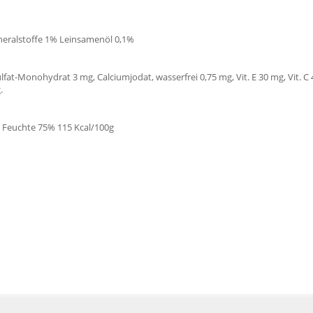
neralstoffe 1% Leinsamenöl 0,1%
at-Monohydrat 3 mg, Calciumjodat, wasserfrei 0,75 mg, Vit. E 30 mg, Vit. C 40 
.
 Feuchte 75% 115 Kcal/100g