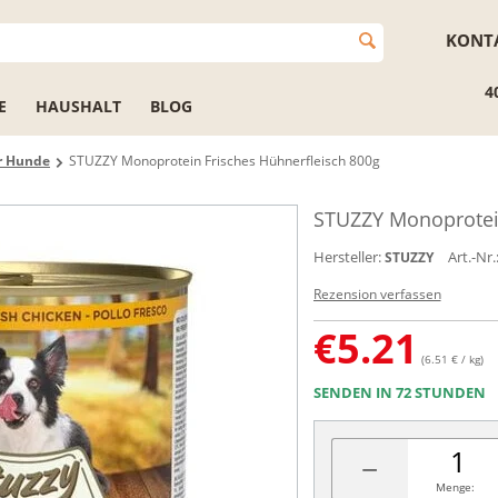
KONT
4
E
HAUSHALT
BLOG
ür Hunde
STUZZY Monoprotein Frisches Hühnerfleisch 800g
STUZZY Monoprotein
Hersteller:
Art.-Nr.
STUZZY
Rezension verfassen
€
5.21
(6.51 € / kg)
SENDEN IN 72 STUNDEN
−
Menge: