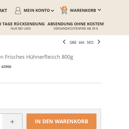
0
AKT
MEIN KONTO
WARENKORB
0 TAGE RÜCKSENDUNG
ABSENDUNG OHNE KOSTEN!
NUR BEI UNS!
VERSANDKOSTENFREI AB 39 €
1262
von
1411
 Frisches Hühnerfleisch 800g
:
42906
+
IN DEN WARENKORB