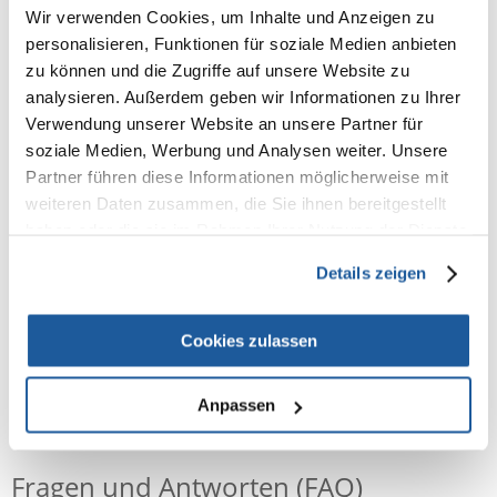
Wir verwenden Cookies, um Inhalte und Anzeigen zu
einen für Tiere neutralen pH-Wert. Fassungsvermögen 250 ml.
personalisieren, Funktionen für soziale Medien anbieten
Anwendung: Die Pflegespülung auf das Fell des Hundes auftragen und
zu können und die Zugriffe auf unsere Website zu
einmassieren, bis sie gleichmäßig im Fell verteilt ist. Etwa 5 Minuten
einwirken lassen, dann gründlich mit Wasser abspülen.
analysieren. Außerdem geben wir Informationen zu Ihrer
Verwendung unserer Website an unsere Partner für
INCI-ZUSAMMENSETZUNG: Aqua, Cetearyl Alcohol, Dipalmitoylethyl
soziale Medien, Werbung und Analysen weiter. Unsere
Hydroxyethylmonium Methosulfate, Ceteareth-20, Cetyl Alcohol, PPG-3
Partner führen diese Informationen möglicherweise mit
Benzyl Ether Myristate, Behenamidopropyl Dimethylamine,
weiteren Daten zusammen, die Sie ihnen bereitgestellt
Polyquaternium - 22, Propylene Glycol, Quercus Petraea Bark Extract,
Milchsäure, Glycerin, Panthenol, Parfum, Phenoxyethanol,
haben oder die sie im Rahmen Ihrer Nutzung der Dienste
Ethylhexylglycerin, DMDM Hydantoin, Disodium EDTA, Tocopheryl
gesammelt haben.
Acetale, PEG-90M, Dimethylpabamidopropyl Laurdimonium Tosylate,
Details zeigen
Linalool, Hexyl Cinnamal.
Cookies zulassen
Anpassen
NEUE NACHRICHT
Fragen und Antworten (FAQ)