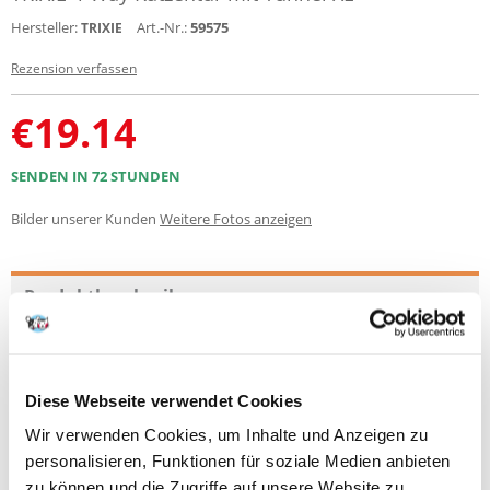
Hersteller:
Art.-Nr.:
59575
TRIXIE
Rezension verfassen
€
19.14
SENDEN IN 72 STUNDEN
Bilder unserer Kunden
Weitere Fotos anzeigen
Produktbeschreibung
Doppelseitige Pendeltür 4-Way XL mit Tunnel
-transparente Klappe, geräuschloser Betrieb
-mit 360° umlaufender Dichtung (TPR)
Diese Webseite verwendet Cookies
-mit praktischem Schraubverschluss
Wir verwenden Cookies, um Inhalte und Anzeigen zu
-inklusive Verlängerungsstück
-mit zusätzlichen Elementen erweiterbar
personalisieren, Funktionen für soziale Medien anbieten
-Tiefe 5-25 mm
zu können und die Zugriffe auf unsere Website zu