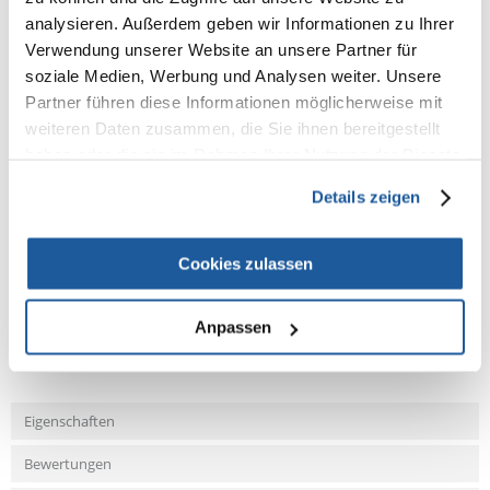
-Gesamtgröße 24 × 28 cm
analysieren. Außerdem geben wir Informationen zu Ihrer
-Öffnungsgröße 19,7 × 21,7 cm
-Klappengröße 18 × 20 cm
Verwendung unserer Website an unsere Partner für
-3-Jahres-Garantie
soziale Medien, Werbung und Analysen weiter. Unsere
Abmessungen
: 24 × 28 cm
Partner führen diese Informationen möglicherweise mit
Farbe
: grau
weiteren Daten zusammen, die Sie ihnen bereitgestellt
Material
: Kunststoff
haben oder die sie im Rahmen Ihrer Nutzung der Dienste
gesammelt haben.
Details zeigen
NEUE NACHRICHT
Cookies zulassen
Fragen und Antworten (FAQ)
Anpassen
Eigenschaften
Bewertungen