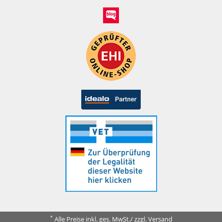
*
Alle Preise inkl. ges. MwSt./ zzgl. Versand