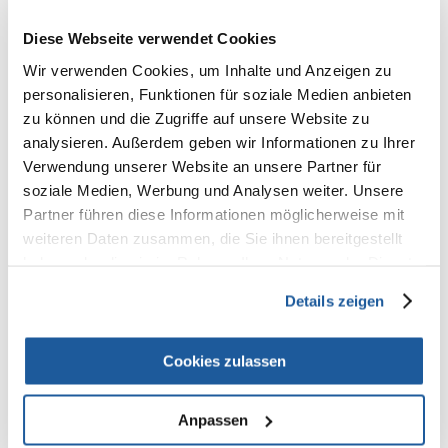
100% KUNDEN EMPFEHLEN DIESES PRODUKT
REZENSION VERFASSEN
Diese Webseite verwendet Cookies
Recommend
Wir verwenden Cookies, um Inhalte und Anzeigen zu
personalisieren, Funktionen für soziale Medien anbieten
Produktbeschreibung
zu können und die Zugriffe auf unsere Website zu
Ein Ball mit Klang aus Naturkautschuk.
analysieren. Außerdem geben wir Informationen zu Ihrer
Verwendung unserer Website an unsere Partner für
So konzipiert, dass sich die Laschen in der Struktur den Zähnen und
soziale Medien, Werbung und Analysen weiter. Unsere
dem Zahnfleisch anpassen
Entspricht den natürlichen Kaubedürfnissen
Partner führen diese Informationen möglicherweise mit
Hergestellt aus Rohgummi
weiteren Daten zusammen, die Sie ihnen bereitgestellt
Massiert das Zahnfleisch und reinigt die Zähne
haben oder die sie im Rahmen Ihrer Nutzung der Dienste
Leuchtende Farben machen das Spielzeug auf jeder Oberfläche sichtbar
Der Quietscher gibt beim Zubeißen ein Geräusch ab, das den Hund zum
gesammelt haben.
Spielen anregt
Details zeigen
Leicht sauber zu halten
Durchmesser 6 cm
Cookies zulassen
Gemischte Farben, Farbe wird nach dem Zufallsprinzip verschickt
Anpassen