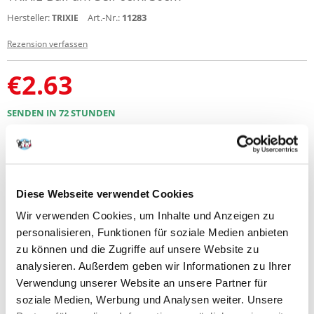
Hersteller:
Art.-Nr.:
11283
TRIXIE
Rezension verfassen
€
2.63
SENDEN IN 72 STUNDEN
Bilder unserer Kunden
Weitere Fotos anzeigen
Produktbeschreibung
Diese Webseite verwendet Cookies
Wir verwenden Cookies, um Inhalte und Anzeigen zu
Gummibeißring an einer Schnur - zum Kauen und Ziehen.
personalisieren, Funktionen für soziale Medien anbieten
Der Ball ist an einer 30 cm langen Schnur aufgehängt, die in einer
zu können und die Zugriffe auf unsere Website zu
Schlaufe endet. So haben Sie mehr Kontrolle über Ihre Spielzeit. Ziehen,
analysieren. Außerdem geben wir Informationen zu Ihrer
zerren oder einfach den Ball apportieren - all das wird Ihrem Haustier
großen Spaß machen.
Verwendung unserer Website an unsere Partner für
soziale Medien, Werbung und Analysen weiter. Unsere