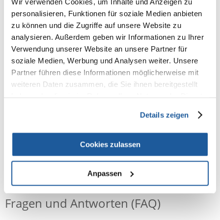
Wir verwenden Cookies, um Inhalte und Anzeigen zu
100% KUNDEN EMPFEHLEN DIESES PRODUKT
personalisieren, Funktionen für soziale Medien anbieten
REZENSION VERFASSEN
zu können und die Zugriffe auf unsere Website zu
Recommend
analysieren. Außerdem geben wir Informationen zu Ihrer
Produktbeschreibung
Verwendung unserer Website an unsere Partner für
soziale Medien, Werbung und Analysen weiter. Unsere
Mintfresh Ball, Naturgummi
Partner führen diese Informationen möglicherweise mit
Naturgummi
weiteren Daten zusammen, die Sie ihnen bereitgestellt
mit Mintgeschmack
haben oder die sie im Rahmen Ihrer Nutzung der Dienste
massiert das Zahnfleisch
gesammelt haben.
Details zeigen
Maße: ø 7 cm
Cookies zulassen
NEUE NACHRICHT
Anpassen
Fragen und Antworten (FAQ)