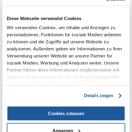
Dank des Kugellagers läuft der Laufbandmechanismus extrem sanft und
fast geräuschlos, was ihn zur idealen Wahl auch für Räume macht, in
denen Sie Wert auf Ruhe legen - sogar nachts, wenn Ihr Tier am
aktivsten ist.
Diese Webseite verwendet Cookies
Wir verwenden Cookies, um Inhalte und Anzeigen zu
Die wichtigsten Vorteile:
personalisieren, Funktionen für soziale Medien anbieten
Natürliches, unbehandeltes Holz - sicher und umweltfreundlich
zu können und die Zugriffe auf unsere Website zu
analysieren. Außerdem geben wir Informationen zu Ihrer
Mit Kork ausgelegte Lauffläche - Komfort und Pfotenschutz
Verwendung unserer Website an unsere Partner für
Leiser und sanfter Lauf - dank hochwertiger Kugellager
soziale Medien, Werbung und Analysen weiter. Unsere
Partner führen diese Informationen möglicherweise mit
Robuste, stabile Konstruktion - lange Produktlebensdauer
weiteren Daten zusammen, die Sie ihnen bereitgestellt
Sicheres Design mit durchgehender Rückwand
haben oder die sie im Rahmen Ihrer Nutzung der Dienste
gesammelt haben.
Konform mit dem Tierschutzgesetz (§18 AT)
Details zeigen
Ideal für Hamster und andere kleine Nagetiere
Abmessungen:
Cookies zulassen
Durchmesser: ø 28 cm
Geeignet für Hamster und kleine Nager
Anpassen