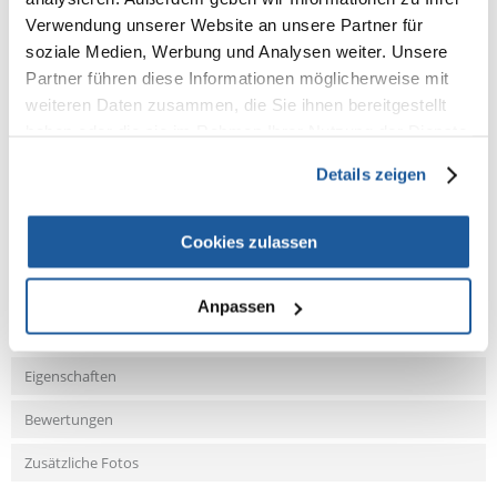
Pflegen Sie das schöne Aussehen Ihres Haustieres mit diesem
Verwendung unserer Website an unsere Partner für
unverzichtbaren Accessoire.
soziale Medien, Werbung und Analysen weiter. Unsere
Fellart: 1/2/3/4/5
Partner führen diese Informationen möglicherweise mit
Abmessungen: 22 cm
weiteren Daten zusammen, die Sie ihnen bereitgestellt
haben oder die sie im Rahmen Ihrer Nutzung der Dienste
gesammelt haben.
Details zeigen
NEUE NACHRICHT
Cookies zulassen
Fragen und Antworten (FAQ)
Anpassen
Eigenschaften
Bewertungen
Zusätzliche Fotos