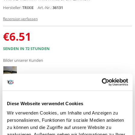
Hersteller:
Art.-Nr.:
36131
TRIXIE
Rezension verfassen
€
6.51
SENDEN IN 72 STUNDEN
Bilder unserer Kunden
Zusätzliche Fotos zeigen : 1
Diese Webseite verwendet Cookies
Produktbeschreibung
Wir verwenden Cookies, um Inhalte und Anzeigen zu
Der Entwirrungskamm mit mittelstarken Zähnen ist das ideale
personalisieren, Funktionen für soziale Medien anbieten
Werkzeug zum Entwirren und Glätten des Fells. Dank seines
zu können und die Zugriffe auf unsere Website zu
Kunststoffgriffs mit Gummi-Metall-Griff ist er bequem zu benutzen.
Dieser Kamm ist sowohl für Deckhaar als auch für Unterwolle geeignet.
analysieren. Außerdem geben wir Informationen zu Ihrer