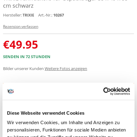
cm schwarz
Hersteller:
Art.-Nr.:
10267
TRIXIE
Rezension verfassen
€
49.95
SENDEN IN 72 STUNDEN
Bilder unserer Kunden
Weitere Fotos anzeigen
Produktbeschreibung
Fahrradkorb für Gepäckträger
Diese Webseite verwendet Cookies
Weide
Wir verwenden Cookies, um Inhalte und Anzeigen zu
mit verzinktem Gitter, kunststoffbeschichtet
für den Transport des Tieres auf dem Gepäckträger (Breite 10,5–14,5
personalisieren, Funktionen für soziale Medien anbieten
cm)