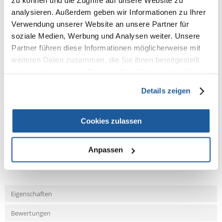
zu können und die Zugriffe auf unsere Website zu
Kissen mit Velours-Bezug, grau
analysieren. Außerdem geben wir Informationen zu Ihrer
Kissen: Handwäsche
Verwendung unserer Website an unsere Partner für
soziale Medien, Werbung und Analysen weiter. Unsere
Maße: 35 × 49 × 55 cm
bis zu: 8 kg
Partner führen diese Informationen möglicherweise mit
Höhe: 49 cm
weiteren Daten zusammen, die Sie ihnen bereitgestellt
Farbe: schwarz
haben oder die sie im Rahmen Ihrer Nutzung der Dienste
gesammelt haben.
Details zeigen
NEUE NACHRICHT
Cookies zulassen
Anpassen
Fragen und Antworten (FAQ)
Eigenschaften
Bewertungen