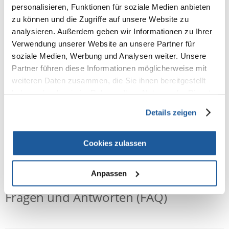
100% KUNDEN EMPFEHLEN DIESES PRODUKT
personalisieren, Funktionen für soziale Medien anbieten
zu können und die Zugriffe auf unsere Website zu
REZENSION VERFASSEN
Recommend
analysieren. Außerdem geben wir Informationen zu Ihrer
Verwendung unserer Website an unsere Partner für
Produktbeschreibung
soziale Medien, Werbung und Analysen weiter. Unsere
Partner führen diese Informationen möglicherweise mit
Schere für Hunde, Katzen und Kleintiere.
Hergestellt aus rostfreiem
weiteren Daten zusammen, die Sie ihnen bereitgestellt
Stahl, Länge 18 cm. Ausgestattet mit einem Kunststoffgriff mit
haben oder die sie im Rahmen Ihrer Nutzung der Dienste
Gummigriff, so dass die Schere leicht und angenehm zu halten ist. Ein
gesammelt haben.
komfortables und langlebiges Werkzeug für den täglichen Gebrauch.
Details zeigen
Cookies zulassen
NEUE NACHRICHT
Anpassen
Fragen und Antworten (FAQ)