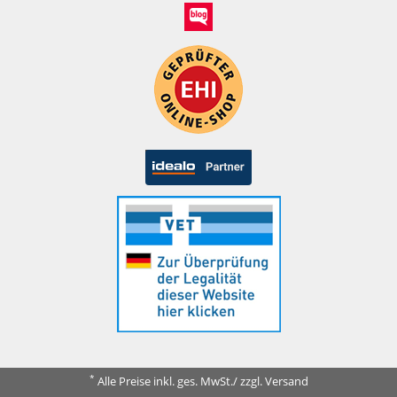
*
Alle Preise inkl. ges. MwSt./ zzgl. Versand