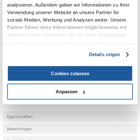
analysieren. Außerdem geben wir Informationen zu Ihrer
für Polstermöbel oder Kleidung
Verwendung unserer Website an unsere Partner für
schnelles Entfernen von Haaren und Flusen vom Band
soziale Medien, Werbung und Analysen weiter. Unsere
wiederverwendbare Schutzfolie
hergestellt aus Kunststoff
Partner führen diese Informationen möglicherweise mit
weiteren Daten zusammen, die Sie ihnen bereitgestellt
haben oder die sie im Rahmen Ihrer Nutzung der Dienste
gesammelt haben.
Details zeigen
NEUE NACHRICHT
Cookies zulassen
Fragen und Antworten (FAQ)
Anpassen
Eigenschaften
Bewertungen