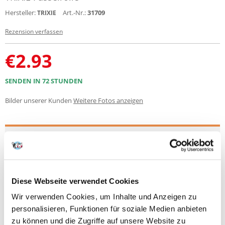
Hersteller:
Art.-Nr.:
31709
TRIXIE
Rezension verfassen
€
2.93
SENDEN IN 72 STUNDEN
Bilder unserer Kunden
Weitere Fotos anzeigen
Produktbeschreibung
Rolle zum Entfernen von Haaren aus Kleidung und Polstermöbeln.
1 Rolle mit 60 Blättern.
Diese Webseite verwendet Cookies
Die Trixie-Rolle wird verwendet, um Tierhaare aus Kleidung und
Wir verwenden Cookies, um Inhalte und Anzeigen zu
Polstermöbeln zu entfernen. Mit Hilfe des speziellen Bandes ist das
personalisieren, Funktionen für soziale Medien anbieten
Aufsammeln der Haare einfach und bequem. Ein ideales Zubehör für
zu können und die Zugriffe auf unsere Website zu
Haustiere während der Mauserzeit.