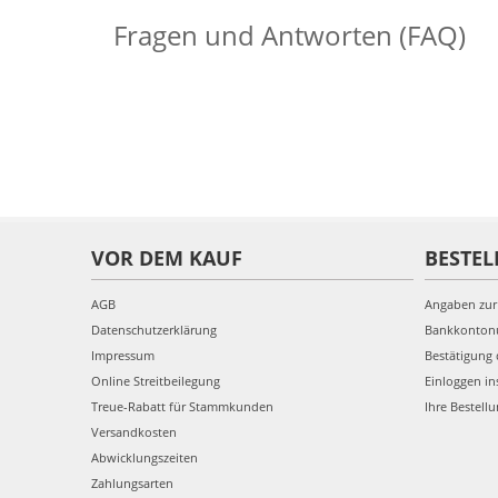
Fragen und Antworten (FAQ)
VOR DEM KAUF
BESTEL
AGB
Angaben zur
Datenschutzerklärung
Bankkonto
Impressum
Bestätigung 
Online Streitbeilegung
Einloggen in
Treue-Rabatt für Stammkunden
Ihre Bestell
Versandkosten
Abwicklungszeiten
Zahlungsarten