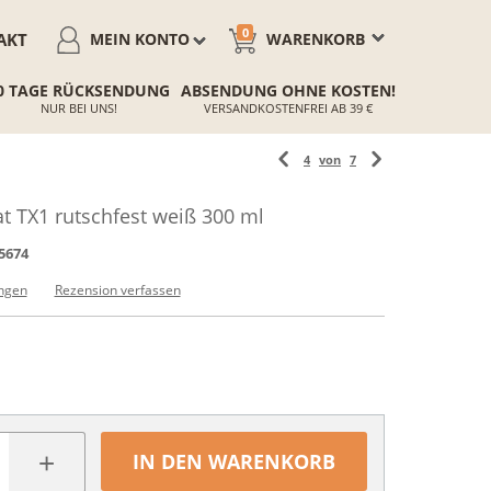
0
AKT
MEIN KONTO
WARENKORB
0 TAGE RÜCKSENDUNG
ABSENDUNG OHNE KOSTEN!
NUR BEI UNS!
VERSANDKOSTENFREI AB 39 €
4
von
7
t TX1 rutschfest weiß 300 ml
5674
ngen
Rezension verfassen
+
IN DEN WARENKORB