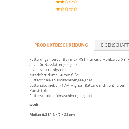
PRODUKTBESCHREIBUNG
EIGENSCHAF
Fütterungsintervall (für max. 48 h) für eine Mahlzeit à 0,3 l 
auch für Nassfutter geeignet
inklusive 1 Coolpack
rutschfest durch Gummifüße
Futterschale spülmaschinengeeignet
batteriebetrieben (1 AA-Mignon-Batterie nicht enthalten)
Kunststoff
Futterschale spülmaschinengeeignet
weiß
Maße: 0,3 l/13 × 7 × 24 cm