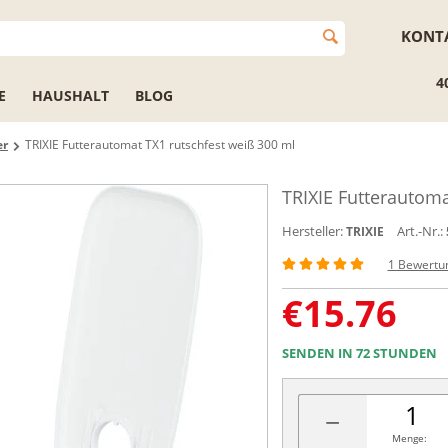
KONT
4
E
HAUSHALT
BLOG
er
TRIXIE Futterautomat TX1 rutschfest weiß 300 ml
TRIXIE Futterautoma
Hersteller:
Art.-Nr.:
TRIXIE
1 Bewertu
€
15.76
SENDEN IN 72 STUNDEN
−
Menge: