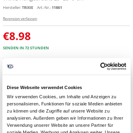
Hersteller:
Art.-Nr.:
11861
TRIXIE
Rezension verfassen
€
8.98
SENDEN IN 72 STUNDEN
Bilder unserer Kunden
Weitere Fotos anzeigen
Produktbeschreibung
Diese Webseite verwendet Cookies
Hängebrücke für Hamster, Mäuse
Wir verwenden Cookies, um Inhalte und Anzeigen zu
Leiter aus Holzrinde, Metall und Baumwollseil für Hamster oder Mäuse.
personalisieren, Funktionen für soziale Medien anbieten
Die Struktur besteht aus Brücken, Leitern, Seilen und Seilschlaufen mit
zu können und die Zugriffe auf unsere Website zu
Holzklötzen. Die Leiter sorgt für stundenlanges aktives und lustiges
analysieren. Außerdem geben wir Informationen zu Ihrer
Spiel, bietet viele Aktivitäten und hilft, sich fit zu halten.
Verwendung unserer Website an unsere Partner für
Abmessungen: 29x25x9cm.
soziale Medien, Werbung und Analysen weiter. Unsere