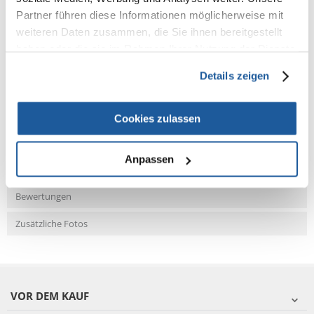
Partner führen diese Informationen möglicherweise mit
weiteren Daten zusammen, die Sie ihnen bereitgestellt
haben oder die sie im Rahmen Ihrer Nutzung der Dienste
NEUE NACHRICHT
gesammelt haben.
Details zeigen
Fragen und Antworten (FAQ)
Cookies zulassen
Anpassen
Eigenschaften
Bewertungen
Zusätzliche Fotos
VOR DEM KAUF