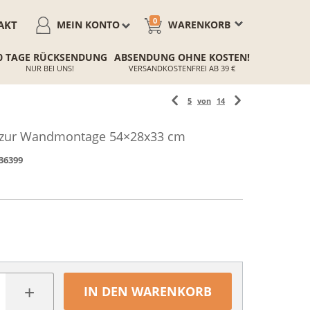
0
AKT
MEIN KONTO
WARENKORB
0 TAGE RÜCKSENDUNG
ABSENDUNG OHNE KOSTEN!
NUR BEI UNS!
VERSANDKOSTENFREI AB 39 €
5
von
14
 zur Wandmontage 54×28x33 cm
36399
+
IN DEN WARENKORB