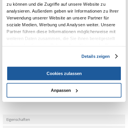
100% KUNDEN EMPFEHLEN DIESES PRODUKT
zu können und die Zugriffe auf unsere Website zu
analysieren. Außerdem geben wir Informationen zu Ihrer
REZENSION VERFASSEN
Recommend
Verwendung unserer Website an unsere Partner für
soziale Medien, Werbung und Analysen weiter. Unsere
Produktbeschreibung
Partner führen diese Informationen möglicherweise mit
weiteren Daten zusammen, die Sie ihnen bereitgestellt
mit elastischer Schlaufe zur Befestigung z. B. an der Roll-Leine
haben oder die sie im Rahmen Ihrer Nutzung der Dienste
Nylon/Polyester
gesammelt haben.
Details zeigen
Cookies zulassen
NEUE NACHRICHT
Anpassen
Fragen und Antworten (FAQ)
Eigenschaften