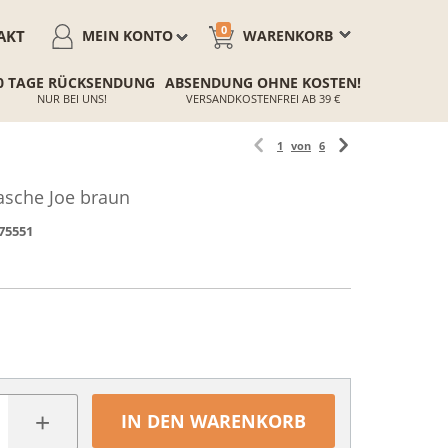
0
AKT
MEIN KONTO
WARENKORB
0 TAGE RÜCKSENDUNG
ABSENDUNG OHNE KOSTEN!
NUR BEI UNS!
VERSANDKOSTENFREI AB 39 €
1
von
6
asche Joe braun
75551
+
IN DEN WARENKORB