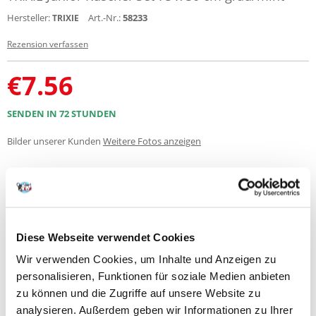
Hersteller:
Art.-Nr.:
58233
TRIXIE
Rezension verfassen
€
7.56
SENDEN IN 72 STUNDEN
Bilder unserer Kunden
Weitere Fotos anzeigen
Produktbeschreibung
Junior Kuschel-Set
Diese Webseite verwendet Cookies
mit Decke und Spielzeug
Wir verwenden Cookies, um Inhalte und Anzeigen zu
Plüsch (Polyester)
Spielzeug mit Stimme: Maschinenwäsche bis 30 °C
personalisieren, Funktionen für soziale Medien anbieten
*Decke für Allergiker geeignet, hohe Waschtemperatur von 60 °C tötet
zu können und die Zugriffe auf unsere Website zu
Hausstaubmilben und sorgt für eine bessere Entfernung von
analysieren. Außerdem geben wir Informationen zu Ihrer
Hautschuppen und Pollen