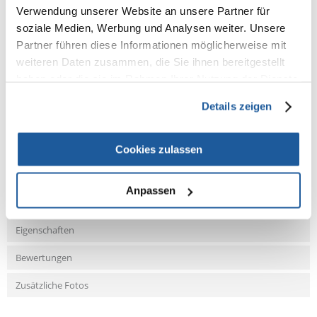
Verwendung unserer Website an unsere Partner für
Farbe: grau/hellgrau
soziale Medien, Werbung und Analysen weiter. Unsere
Maße: 75 × 50 cm
Partner führen diese Informationen möglicherweise mit
Farbe: grau/mint
weiteren Daten zusammen, die Sie ihnen bereitgestellt
haben oder die sie im Rahmen Ihrer Nutzung der Dienste
gesammelt haben.
Details zeigen
NEUE NACHRICHT
Cookies zulassen
Fragen und Antworten (FAQ)
Anpassen
Eigenschaften
Bewertungen
Zusätzliche Fotos