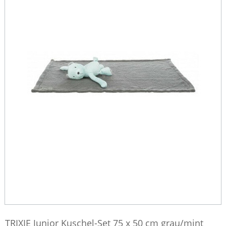
TRIXIE Junior Kuschel-Set 75 x 50 cm grau/mint