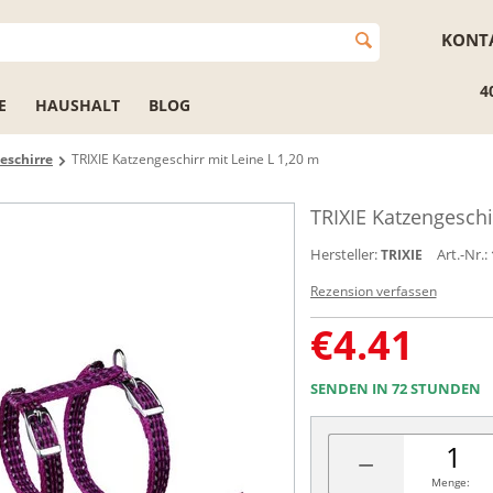
KONT
4
E
HAUSHALT
BLOG
eschirre
TRIXIE Katzengeschirr mit Leine L 1,20 m
TRIXIE Katzengeschi
Hersteller:
Art.-Nr.:
TRIXIE
Rezension verfassen
€
4.41
SENDEN IN 72 STUNDEN
−
Menge: