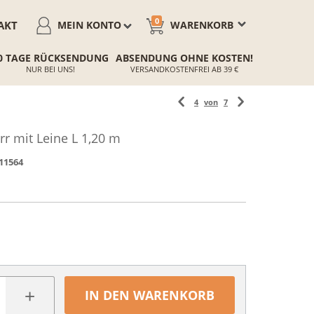
0
AKT
MEIN KONTO
WARENKORB
0 TAGE RÜCKSENDUNG
ABSENDUNG OHNE KOSTEN!
NUR BEI UNS!
VERSANDKOSTENFREI AB 39 €
4
von
7
rr mit Leine L 1,20 m
11564
+
IN DEN WARENKORB