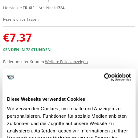
Hersteller:
Art.-Nr.:
11724
TRIXIE
Rezension verfassen
€
7.37
SENDEN IN 72 STUNDEN
Bilder unserer Kunden
Weitere Fotos anzeigen
Produktbeschreibung
Keramische Schale mit grünen, blauen und cremefarbenen Streifen, 500
Diese Webseite verwendet Cookies
ml Fassungsvermögen, 16 cm Durchmesser.
Wir verwenden Cookies, um Inhalte und Anzeigen zu
Keramiknäpfe sind ideal für Besitzer von Kaninchen, Nagetieren und
personalisieren, Funktionen für soziale Medien anbieten
anderen Kleintieren. Die abgerundeten Kanten verhindern, dass das
Futter weggeworfen wird, was die Fütterung Ihrer Haustiere einfacher
zu können und die Zugriffe auf unsere Website zu
und sauberer macht. Das Produkt eignet sich auch zum Sandbaden
analysieren. Außerdem geben wir Informationen zu Ihrer
Ihres Hamsters, was ein zusätzlicher Vorteil ist. Der Napf ist in den